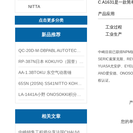
C.A1631是一
NITTA
产品应用
点击更多分类
工业过程
工业生产
新品推荐
QC-20D-M-DBPABL AUTOTEC（必爱路）气动快换盘
中崎目前已获得NPM脉冲
SERIC索莱克斯、RE
RP-387N日本 KOKUYO（国誉）热敏卷纸
YUASA尤安萨、EYE
AA-1.3BTOKU 东空气动凿锤
AND爱安德、ONOSO
权认证。
65SN (20SN) SS41NITTO KOHKI日东工器低压用螺帽型快速接头
LA-1441A小野 ONOSOKKI积分平均普通声级计
相关文章
您的
中崎销售工程师分享法国CHAUVIN ARNOUX防爆万用表MTX3297EX