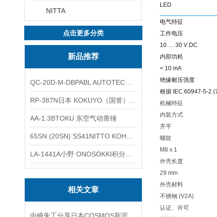
LED
NITTA
电气特征
点击更多分类
工作电压
10 … 30 V DC
新品推荐
内部功耗
< 10 mA
绝缘耐压强度
QC-20D-M-DBPABL AUTOTEC（必爱路）气动快换盘
根据 IEC 60947-5-2 (7
RP-387N日本 KOKUYO（国誉）热敏卷纸
机械特征
内装方式
AA-1.3BTOKU 东空气动凿锤
齐平
65SN (20SN) SS41NITTO KOHKI日东工器低压用螺帽型快速接头
螺纹
M8 x 1
LA-1441A小野 ONOSOKKI积分平均普通声级计
外壳长度
29 mm
外壳材料
相关文章
不锈钢 (V2A)
认证、许可
中崎朱工分享日本COSMOS新宇宙-气体检测仪的保养方法与使用寿命