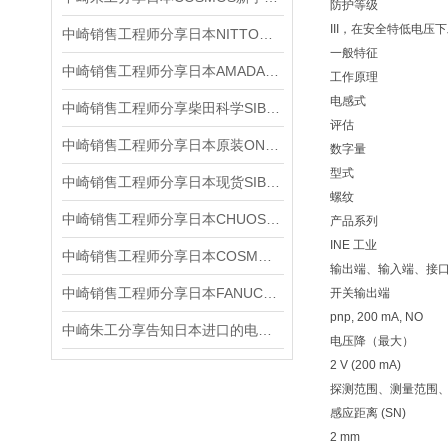
防护等级
III，在安全特低电压
中崎销售工程师分享日本NITTO－KOHKI日东工器L-35C气动研磨器
一般特征
中崎销售工程师分享日本AMADA天田米亚基直流逆变式焊接电源IS-300A
工作原理
电感式
中崎销售工程师分享柴田科学SIBATA低温循环水箱Cool Manpal C-307
评估
中崎销售工程师分享日本原装ONOSOKKI小野LA-7200高功能声级计
数字量
型式
中崎销售工程师分享日本现货SIBATA柴田科学MP-W5P微型泵
螺纹
中崎销售工程师分享日本CHUOSEIKI载物台ALV-3005-HM优势介绍
产品系列
INE 工业
中崎销售工程师分享日本COSMOS新宇宙JTM-CA-3C壁挂式检测燃气泄漏
输出端、输入端、接
中崎销售工程师分享日本FANUC发那科A06B-6141-H022H580主轴放大器
开关输出端
pnp, 200 mA, NO
中崎朱工分享告知日本进口的电子天平如何选择？
电压降（最大）
2 V (200 mA)
探测范围、测量范围
感应距离 (SN)
2 mm