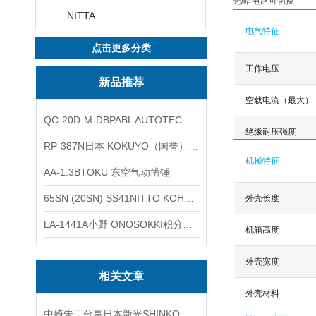
亮/暗电路可切换
NITTA
电气特征
点击更多分类
工作电压
新品推荐
空载电流（最大）
QC-20D-M-DBPABL AUTOTEC（必爱路）气动快换盘
绝缘耐压强度
RP-387N日本 KOKUYO（国誉）热敏卷纸
机械特征
AA-1.3BTOKU 东空气动凿锤
65SN (20SN) SS41NITTO KOHKI日东工器低压用螺帽型快速接头
外壳长度
LA-1441A小野 ONOSOKKI积分平均普通声级计
机箱高度
外壳宽度
相关文章
外壳材料
中崎朱工分享日本新光SHINKO精密天平系列AJ-220E介绍