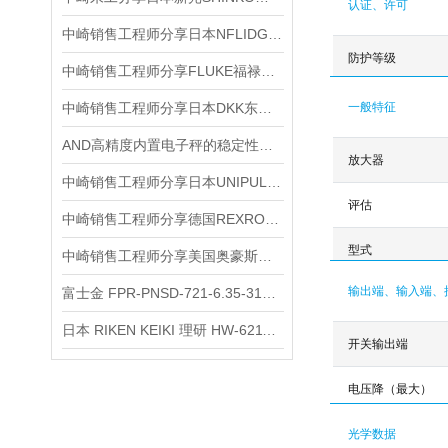
认证、许可
中崎销售工程师分享日本NFLIDGE英富丽MHB-LAMPDOLB灯泡
防护等级
中崎销售工程师分享FLUKE福禄克 54-II B 双输入数据温度计
中崎销售工程师分享日本DKK东亚电波MDM25A-0-1E1便携式电磁计
一般特征
AND高精度内置电子秤的稳定性与耐用性
放大器
中崎销售工程师分享日本UNIPULSE优尼帕斯 F340A 测力仪表
评估
中崎销售工程师分享德国REXROTH力士乐VT-VARAP-1-527-20/V0放大器
型式
中崎销售工程师分享美国奥豪斯OHAUS分析天平AX224ZHE
输出端、输入端、
富士金 FPR-PNSD-721-6.35-316LP 气动阀参数介绍
日本 RIKEN KEIKI 理研 HW-6211 可燃气体传感器简介
开关输出端
电压降（最大）
光学数据