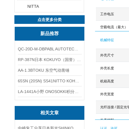
NITTA
工作电压
点击更多分类
空载电流（最大）
新品推荐
机械特征
QC-20D-M-DBPABL AUTOTEC（必爱路）气动快换盘
外壳尺寸
RP-387N日本 KOKUYO（国誉）热敏卷纸
外壳长度
AA-1.3BTOKU 东空气动凿锤
65SN (20SN) SS41NITTO KOHKI日东工器低压用螺帽型快速接头
机箱高度
LA-1441A小野 ONOSOKKI积分平均普通声级计
外壳宽度
光纤连接 / 固定光
相关文章
外壳材料
中崎朱工分享日本新光SHINKO精密天平系列AJ-220E介绍
认证、许可