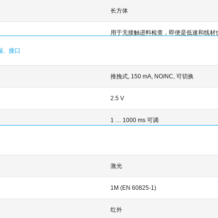
长方体
用于无接触进料检查，即便是低速和线材
端、接口
推挽式, 150 mA, NO/NC, 可切换
）
2.5 V
1 … 1000 ms 可调
激光
1M (EN 60825-1)
红外