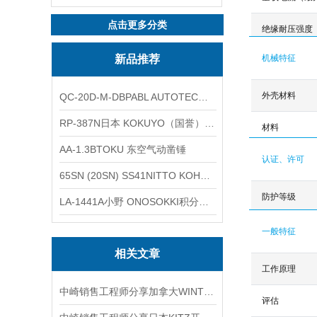
点击更多分类
绝缘耐压强度
新品推荐
机械特征
外壳材料
QC-20D-M-DBPABL AUTOTEC（必爱路）气动快换盘
RP-387N日本 KOKUYO（国誉）热敏卷纸
材料
AA-1.3BTOKU 东空气动凿锤
认证、许可
65SN (20SN) SS41NITTO KOHKI日东工器低压用螺帽型快速接头
防护等级
LA-1441A小野 ONOSOKKI积分平均普通声级计
一般特征
相关文章
工作原理
中崎销售工程师分享加拿大WINTERS文特斯LVC1144GG1400压力传感器介绍
评估