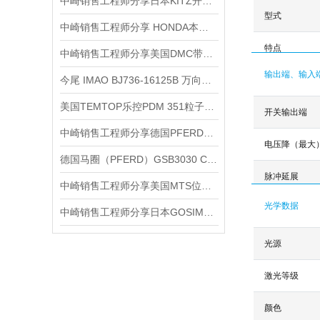
中崎销售工程师分享日本KITZ开滋EAE100-TKSE3/4黄铜球阀
型式
中崎销售工程师分享 HONDA本多超声波声压计HUS -3介绍和使用
特点
中崎销售工程师分享美国DMC带软口夹面夹紧钳BT-SJ-468
输出端、输入
今尾 IMAO BJ736-16125B 万向浮动夹紧螺栓 产品介绍
美国TEMTOP乐控PDM 351粒子计数器在洁净室环境中的重要性
开关输出端
中崎销售工程师分享德国PFERD马圈 旋转锉 RBF 0613/3 Z3 PLUS 优势介绍
电压降（最大
德国马圈（PFERD）GSB3030 CO-COOL 36 螺旋砂套产品介绍
脉冲延展
中崎销售工程师分享美国MTS位移传感器SSI
光学数据
中崎销售工程师分享日本GOSIM自由切割标签打印机CPM-100H6产品介绍
光源
激光等级
颜色