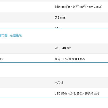
850 nm (Pp < 0,77 mW t = cw-Laser)
Ø 2 mm
5 kLx
量范围、公差极限
20 … 40 mm
大）
固定 16 % 最大 0.1 m/s
电位计
LED 绿色 - 运行, 黄色 - 开关输出端