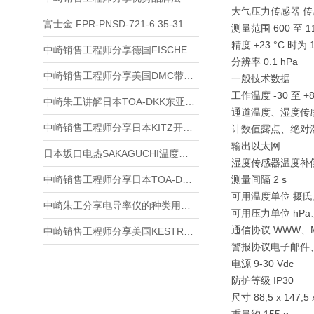
大气压力传感器 传
富士金 FPR-PNSD-721-6.35-316LP 气动阀参数介绍
测量范围 600 至 11
精度 ±23 °C 时为 1
中崎销售工程师分享德国FISCHER菲希尔MMS PC2台式多功能测厚仪
分辨率 0.1 hPa
中崎销售工程师分享美国DMC带软口夹面夹紧钳BT-SJ-468
一般技术数据
工作温度 -30 至 +8
中崎朱工讲解日本TOA-DKK东亚电波盐度分析仪SAT-500用于实验室分析
通道温度、湿度传
中崎销售工程师分享日本KITZ开滋EAE100-TKSE3/4黄铜球阀
计数值露点、绝对
输出以太网
日本坂口电热SAKAGUCHI温度温度传感器T35产品介绍
湿度传感器温度补
中崎销售工程师分享日本TOA-DKK东亚电波MWB4-72自来水水质自动检测装置
测量间隔 2 s
可用温度单位 摄
中崎朱工分享电导率仪的种类用途使用方法及测量方法
可用压力单位 hPa、k
通信协议 WWW、Mo
中崎销售工程师分享美国KESTREL手持式风速气象仪NK5500
警报协议电子邮件、S
电源 9-30 Vdc
防护等级 IP30
尺寸 88,5 x 147,