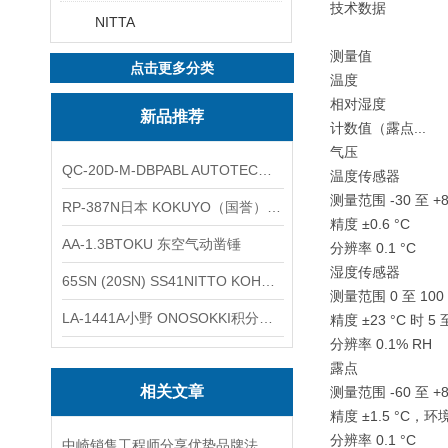
技术数据
NITTA
测量值
点击更多分类
温度
相对湿度
新品推荐
计数值（露点...
气压
QC-20D-M-DBPABL AUTOTEC（必爱路）气动快换盘
温度传感器
测量范围 -30 至 +8
RP-387N日本 KOKUYO（国誉）热敏卷纸
精度 ±0.6 °C
AA-1.3BTOKU 东空气动凿锤
分辨率 0.1 °C
湿度传感器
65SN (20SN) SS41NITTO KOHKI日东工器低压用螺帽型快速接头
测量范围 0 至 100 
LA-1441A小野 ONOSOKKI积分平均普通声级计
精度 ±23 °C 时 5 至
分辨率 0.1% RH
露点
相关文章
测量范围 -60 至 +8
精度 ±1.5 °C，环境
分辨率 0.1 °C
中崎销售工程师分享优势品牌法国CHAUVIN-ARNOUX 绝缘电流钳形表 E27