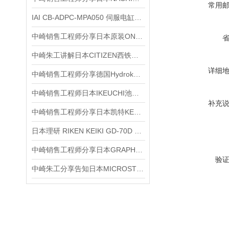
常用
IAI CB-ADPC-MPA050 伺服电缸专用线缆产品介绍
中崎销售工程师分享日本原装ONOSOKKI小野LA-7200高功能声级计
中崎朱工讲解日本CITIZEN西铁城2s-010千分表应用场景
详细
中崎销售工程师分享德国Hydrokomp加压联轴器KM-3-EG001-HT产品介绍
中崎销售工程师日本IKEUCHI池内1/4M VP 6502 S303扇形喷雾喷嘴
补充
中崎销售工程师分享日本凯特KETT万能水分仪HB-300
日本理研 RIKEN KEIKI GD-70D 智能型气体浓度检测仪介绍
中崎销售工程师分享日本GRAPHTEC图技GL840多通道数据记录仪
验
中崎朱工分享告知日本MICROSTONE微石测震仪MVP-RF3-HC应用场景