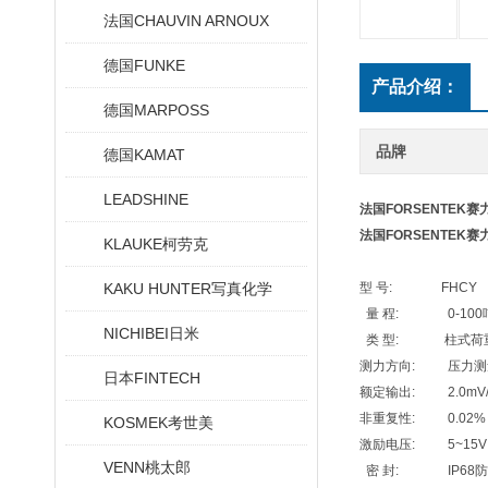
法国CHAUVIN ARNOUX
德国FUNKE
产品介绍：
德国MARPOSS
品牌
德国KAMAT
LEADSHINE
法国FORSENTEK
法国FORSENTEK
KLAUKE柯劳克
KAKU HUNTER写真化学
型 号: FHCY
量 程: 0-100
NICHIBEI日米
类 型: 柱式荷
测力方向: 压力测
日本FINTECH
额定输出: 2.0mV/
非重复性: 0.02% of
KOSMEK考世美
激励电压: 5~15V
VENN桃太郎
密 封: IP68