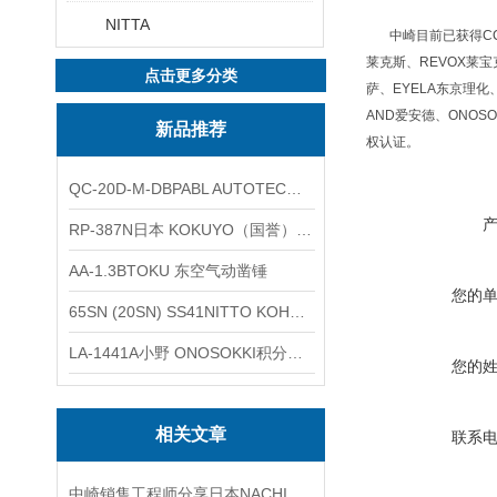
NITTA
中崎目前已获得CCS
莱克斯、REVOX莱宝克
点击更多分类
萨、EYELA东京理化、
AND爱安德、ONOSO
新品推荐
权认证。
QC-20D-M-DBPABL AUTOTEC（必爱路）气动快换盘
RP-387N日本 KOKUYO（国誉）热敏卷纸
AA-1.3BTOKU 东空气动凿锤
您的
65SN (20SN) SS41NITTO KOHKI日东工器低压用螺帽型快速接头
LA-1441A小野 ONOSOKKI积分平均普通声级计
您的
相关文章
联系
中崎销售工程师分享日本NACHI不二越高压齿轮泵IPH-6A-80-21