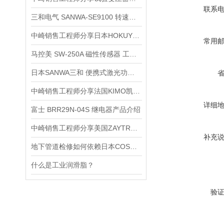
联系
三和电气 SANWA-SE9100 转速仪功能介绍
中崎销售工程师分享日本HOKUYO北洋DMS-GB1-V光通讯器
常用
马控美 SW-250A 磁性传感器 工业位置检测开关介绍
日本SANWA三和 便携式激光功率计 LP10 产品介绍
中崎销售工程师分享法国KIMO凯茂TM 210-R 可测量两个温度温度传感器
详细
富士 BRR29N-04S 继电器产品介绍
中崎销售工程师分享美国ZAYTRAN夹持器XRAY-S-2200-350产品
补充
地下管道检修如何依赖日本COSMOS气体检测仪？
什么是工业润滑脂？
验