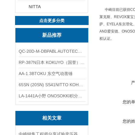
NITTA
中崎目前已获得CCS
莱克斯、REVOX莱宝克
点击更多分类
萨、EYELA东京理化、
AND爱安德、ONOSO
新品推荐
权认证。
QC-20D-M-DBPABL AUTOTEC（必爱路）气动快换盘
RP-387N日本 KOKUYO（国誉）热敏卷纸
AA-1.3BTOKU 东空气动凿锤
65SN (20SN) SS41NITTO KOHKI日东工器低压用螺帽型快速接头
LA-1441A小野 ONOSOKKI积分平均普通声级计
您的
相关文章
您的
中崎销售工程师分享试验变压器操作过程的注意事项