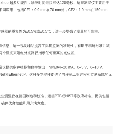
中的zhuo 越多功能性，响应时间最快可达120毫秒。这些测温仪主要用于
CF1：0.9 mm在70 mm处，CF2：1.9 mm在150 mm
传感器的重复性为±0.5%或±0.5°C，进一步增强了测量的可靠性。
有价值信息。这一视觉辅助提高了温度监测的准确性，有助于精确对准并减
两个激光束沿红外光路径指示任何距离的点位置。
供多种模拟和数字输出，包括0/4–20 mA、0–5 V、0–10 V、
rofiNet和EthernetIP。这种多功能性促进了与许多工业过程和监测系统的无
。这些测温仪在德国制造和校准，遵循PTB或NIST等政府标准。提供包括
务，确保优良性能和用户满意度。