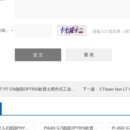
证码：
请输入计算结果（填
T P7 CN德国OPTRIS欧普士两件式工业红外测温仪
下一篇 :
CTlaser fast LT
ZSS 26.200.2,5-E德国PHYTRON 高精度步进电机
PI640i G7德国OPTRIS欧普士红外热像仪和线扫描仪