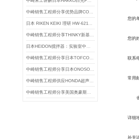
中崎朱工讲解日本HAKKO白光FG-100B电焊台测温仪的功能说明
中崎销售工程师分享优势品牌COMET捷克温度和湿度传感器T3111-2
您的
日本 RIKEN KEIKI 理研 HW-6211 可燃气体传感器简介
中崎销售工程师分享THINKY新基ARV-310P带触摸屏和通信功能真空混合器
您的
日本HEIDON搅拌器：实验室中的精密混合艺术
中崎销售工程师分享日本TOFCO东富科FC-S42W-01-B20-03-FPM/FKM 流量计
联系
中崎销售工程师分享日本ONOSOKKI小野位移传感器GS-1830A
常用
中崎销售工程师供应HONDA超声波清洗机的介绍和使用
中崎销售工程师分享美国奥豪斯OHAUS电子天平EX2202ZH/E
详细
补充