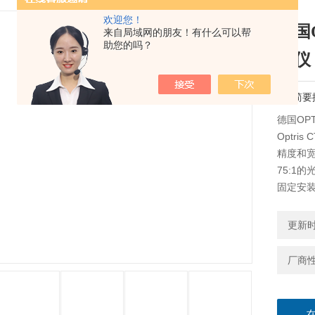
欢迎您！
德国
来自局域网的朋友！有什么可以帮
助您的吗？
温仪
简要
德国OP
Optri
精度和
75:1
固定安
更新时间
厂商