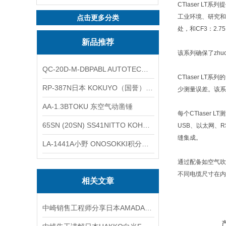
CTlaser L
工业环境、研究和开
点击更多分类
处，和CF3：2.75
新品推荐
该系列确保了zhu
QC-20D-M-DBPABL AUTOTEC（必爱路）气动快换盘
CTlaser 
RP-387N日本 KOKUYO（国誉）热敏卷纸
少测量误差。该系
AA-1.3BTOKU 东空气动凿锤
每个CTlaser
65SN (20SN) SS41NITTO KOHKI日东工器低压用螺帽型快速接头
USB、以太网、RS
缝集成。
LA-1441A小野 ONOSOKKI积分平均普通声级计
通过配备如空气吹扫
不同电缆尺寸在内
相关文章
中崎销售工程师分享日本AMADA米亚基MDB-4000B焊接电源