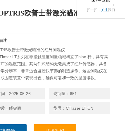
扫一扫，
关注
我们
OPTRIS欧普士带激光瞄准的红外测
描述：
TRIS欧普士带激光瞄准的红外测温仪
s CTlaser LT系列在非接触温度测量领域树立了biao 杆，具有高
宽广的温度范围。其两件式结构无缝集成了红外传感器，具备
的光学分辨率，非常适合监控快节奏的制造操作。这些测温仪在
装或固定装置中表现出色，确保可靠和一致的温度读数。
：2025-05-26
访问量：651
性质：经销商
型号：CTlaser LT CN
在线询价
联系我们