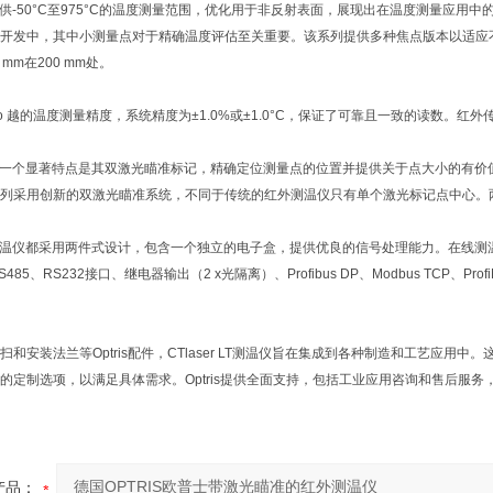
T系列提供-50°C至975°C的温度测量范围，优化用于非反射表面，展现出在温度测量应用
发中，其中小测量点对于精确温度评估至关重要。该系列提供多种焦点版本以适应不同应用，包括
 mm在200 mm处。
o 越的温度测量精度，系统精度为±1.0%或±1.0°C，保证了可靠且一致的读数。红外
LT系列的一个显著特点是其双激光瞄准标记，精确定位测量点的位置并提供关于点大小的
列采用创新的双激光瞄准系统，不同于传统的红外测温仪只有单个激光标记点中心。
 LT测温仪都采用两件式设计，包含一个独立的电子盒，提供优良的信号处理能力。在线测温仪提
485、RS232接口、继电器输出（2 x光隔离）、Profibus DP、Modbus TCP、P
和安装法兰等Optris配件，CTlaser LT测温仪旨在集成到各种制造和工艺应用中
的定制选项，以满足具体需求。Optris提供全面支持，包括工业应用咨询和售后服
产品：