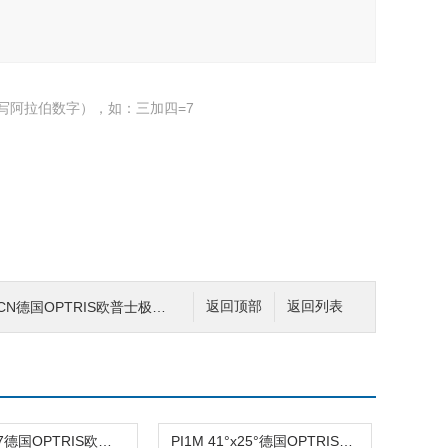
写阿拉伯数字），如：三加四=7
 CN德国OPTRIS欧普士极速工业红外测温仪
返回顶部
返回列表
PI 450i G7德国OPTRIS欧普士用于玻璃行业的红外热像仪
PI1M 41°x25°德国OPTRIS欧普士高精度短波红外热像仪