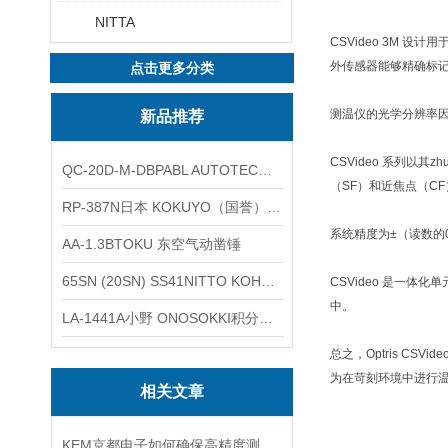
NITTA
CSVideo 3M
外传感器能够精确标记测
点击更多分类
测温仪的光学分辨率因
新品推荐
CSVideo 系列
QC-20D-M-DBPABL AUTOTEC（必爱路）气动快换盘
（SF）和近焦点（C
RP-387N日本 KOKUYO（国誉）热敏卷纸
系统精度为±（读数的0.
AA-1.3BTOKU 东空气动凿锤
65SN (20SN) SS41NITTO KOHKI日东工器低压用螺帽型快速接头
CSVideo 是一
中。
LA-1441A小野 ONOSOKKI积分平均普通声级计
总之，Optris 
为在苛刻环境中进行温
相关文章
KEM京都电子如何确保高精度测量？