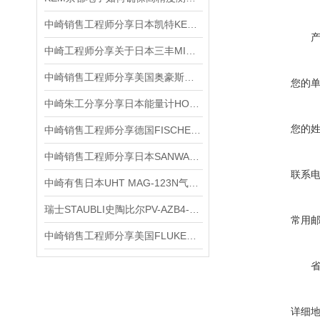
中崎销售工程师分享日本凯特KETT红外水分仪FD-720应用于食品医药行业
中崎工程师分享关于日本三丰MITUTOYO数显卡尺500系列的介绍和使用
中崎销售工程师分享美国奥豪斯OHAUS电子天平EX2202ZH/E
您的
中崎朱工分享分享日本能量计HOYA紫外线照度计HM-2
您的
中崎销售工程师分享德国FISCHER菲希尔ISOSCOPE DMP10手持式涂层测厚仪
中崎销售工程师分享日本SANWA三和微压真空开关SPS-8T-SD
联系
中崎有售日本UHT MAG-123N气动打磨机弯头 微型气动研磨机（风磨笔）
瑞士STAUBLI史陶比尔PV-AZB4-EVO 2-UR分支连接器特点介绍
常用
中崎销售工程师分享美国FLUKE福禄克 51Ⅱ手持式数字表面测温仪介绍
详细