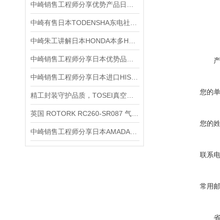
中崎销售工程师分享优势产品日本HOKUTO北斗8TDR-AM在线加热器
中崎有售日本TODENSHA东电社 TY-5020-11 摇杆开关
中崎朱工讲解日本HONDA本多HD353-A水位液位计安装说明
中崎销售工程师分享日本优势品牌MIDORI绿测器 CP-2HB旋转角度传感器
中崎销售工程师分享日本进口HISOL 小巧型定位器 HP80/L-E
您的
精工封装守护品质，TOSEI真空包装机的多元化应用实力
英国 ROTORK RC260-SR087 气动执行器介绍
您的
中崎销售工程师分享日本AMADA天田米亚基直流逆变式焊接电源IS-300A
联系
常用