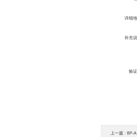
详细
补充
验
上一篇 :
8P-A