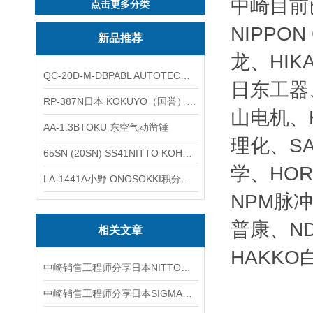
中崎目前
点击更多分类
NIPPO
新品推荐
龙、HIK
QC-20D-M-DBPABL AUTOTEC（必爱路）气动快换盘
日东工器、
RP-387N日本 KOKUYO（国誉）热敏卷纸
山电机、H
AA-1.3BTOKU 东空气动凿锤
理化、SA
65SN (20SN) SS41NITTO KOHKI日东工器低压用螺帽型快速接头
学、HOR
LA-1441A小野 ONOSOKKI积分平均普通声级计
NPM脉冲
普康、ND
相关文章
HAKKO
中崎销售工程师分享日本NITTO－KOHKI日东工器MAS-4S SUS FKM快速母接头
中崎销售工程师分享日本SIGMAKOKI西格玛光机4轴平台控制器SHOT-304GS