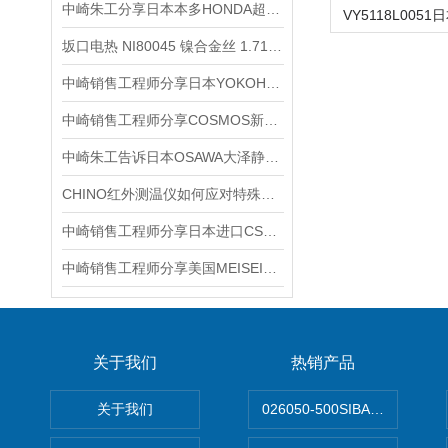
中崎朱工分享日本本多HONDA超声波清洗机W-357BM-1200如何清洗半导体晶
坂口电热 NI80045 镍合金丝 1.71kg 工业发热丝介绍
中崎销售工程师分享日本YOKOHAMA横滨耦合器接头YL190F-06B
中崎销售工程师分享COSMOS新宇宙CSD-02C车载氢气传感器
中崎朱工告诉日本OSAWA大泽静音吸尘器的工作原理
CHINO红外测温仪如何应对特殊工况
中崎销售工程师分享日本进口CSC室内照明灯PS-NP5-BS介绍
中崎销售工程师分享美国MEISEI电热剥线器M10
关于我们
热销产品
关于我们
026050-500SIBATA 500m