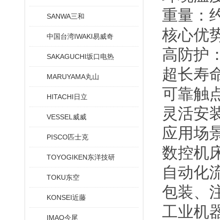
重量：约 
SANWA三和
核心优
中国台湾IWAKI易威奇
高防护：
SAKAGUCHI坂口电热
超长寿命
MARUYAMA丸山
可靠触
HITACHI日立
灵活安
VESSEL威威
应用场
PISCO匹士克
数控机
TOYOGIKEN东洋技研
自动化
TOKU东空
包装、
KONSEI近藤
工业机
IMAO今尾