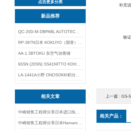
点击更多分类
补充
新品推荐
QC-20D-M-DBPABL AUTOTEC（必爱路）气动快换盘
验
RP-387N日本 KOKUYO（国誉）热敏卷纸
AA-1.3BTOKU 东空气动凿锤
65SN (20SN) SS41NITTO KOHKI日东工器低压用螺帽型快速接头
LA-1441A小野 ONOSOKKI积分平均普通声级计
相关文章
上一篇 :
GS-
中崎销售工程师分享日本进口BL快换盘 QC-20D-M-DBPA
相关产品：
中崎销售工程师分享日本Hamamatsu滨松 L10852氙气灯介绍