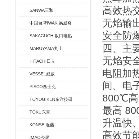
高效热
SANWA三和
无焰输
中国台湾IWAKI易威奇
安全防
SAKAGUCHI坂口电热
四、主
MARUYAMA丸山
无焰安
HITACHI日立
电阻加
VESSEL威威
间、电子
PISCO匹士克
800℃
TOYOGIKEN东洋技研
最高 8
TOKU东空
升温快
KONSEI近藤
高效节
IMAO今尾