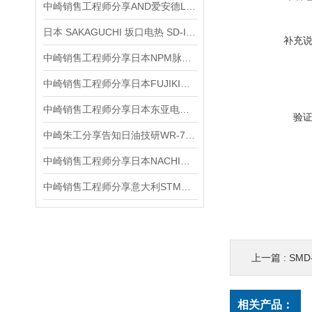
中崎销售工程师分享AND爱安德LCC28-USB系列压缩按钮式称重传感器
日本 SAKAGUCHI 坂口电热 SD-I-A800 工业级精密控温热风加热器
补充
中崎销售工程师分享日本NPM脉冲运动控制芯片PCL6115-6145
中崎销售工程师分享日本FUJIKIN富士金BL-U1-5B-F手动隔膜阀介绍
中崎销售工程师分享日本东亚电波DKK-TOA便携式多参数水质分析仪WQC‐24
验
中崎朱工分享告知日油技研WR-70感温贴NICHIGI热电偶数字显示可逆温度计
中崎销售工程师分享日本NACHI不二越小型变量泵USP-20-15VOA3-14
中崎销售工程师分享意大利STM蜗轮减速机RMI-50-FL
上一篇 :
SMD
相关产品：