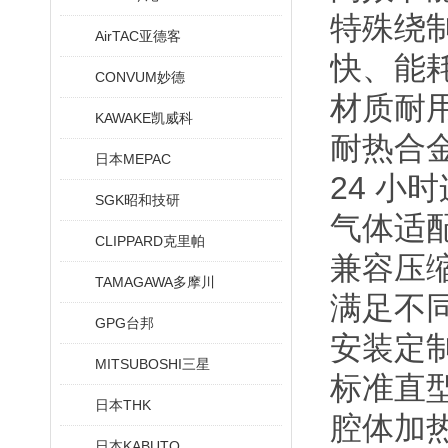
特殊绕
AirTAC亚德客
快、能
CONVUM妙德
材质耐
KAWAKE凯威科
耐热合金
日本MEPAC
24 小
SGK昭和技研
气体适
CLIPPARD克里帕
兼容压缩
TAMAGAWA多摩川
满足不
GPG台邦
安装定
MITSUBOSHI三星
标准直
日本THK
腔体加
日本KABUTO