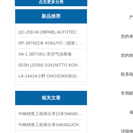
点击更多分类
新品推荐
QC-20D-M-DBPABL AUTOTEC（必爱路）气动快换盘
您的
RP-387N日本 KOKUYO（国誉）热敏卷纸
AA-1.3BTOKU 东空气动凿锤
您的
65SN (20SN) SS41NITTO KOHKI日东工器低压用螺帽型快速接头
联系
LA-1441A小野 ONOSOKKI积分平均普通声级计
常用
相关文章
中崎销售工程师分享日本SAKAGUCHI坂口电热SD-II-2-800高温热风发生器
中崎销售工程师分享SAKAGUCHI坂口电热 HI-SD 筒式加热器05041004
详细