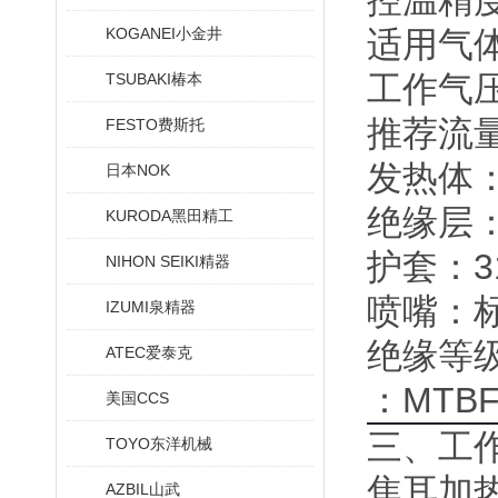
控温精度
KOGANEI小金井
适用气体
工作气压：
TSUBAKI椿本
推荐流量：
FESTO费斯托
发热体：
日本NOK
绝缘层
KURODA黑田精工
护套：3
NIHON SEIKI精器
喷嘴：标
IZUMI泉精器
绝缘等级
ATEC爱泰克
：MTBF
美国CCS
三、工
TOYO东洋机械
焦耳加
AZBIL山武