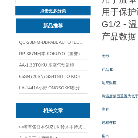
用于保护
点击更多分类
G1/2 - 
新品推荐
产品数据
QC-20D-M-DBPABL AUTOTEC（必爱路）气动快换盘
RP-387N日本 KOKUYO（国誉）热敏卷纸
类型
AA-1.3BTOKU 东空气动凿锤
产品 ID
65SN (20SN) SS41NITTO KOHKI日东工器低压用螺帽型快速接头
响应温度
LA-1441A小野 ONOSOKKI积分平均普通声级计
将温度范围重置为低
宽容
相关文章
过程连接
中崎有售日本SUZUKI铃木手持式超声波订装机AUH-30
输出