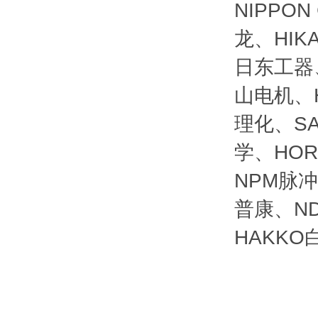
NIPPO
龙、HIK
日东工器、
山电机、H
理化、SA
学、HOR
NPM脉冲
普康、ND
HAKKO