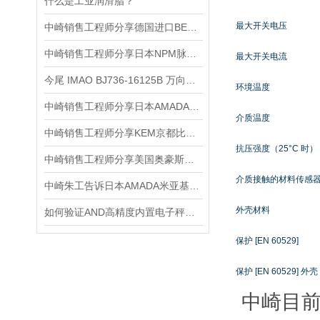
什么是工业润滑脂？
最大开关电压
中崎销售工程师分享德国进口BEHA-AMPROBE数字万用表37XR-A
中崎销售工程师分享日本NPM脉冲运动控制芯片PCL6115-6145
最大开关电流
今尾 IMAO BJ736-16125B 万向浮动夹紧螺栓 产品介绍
环境温度
中崎销售工程师分享日本AMADA天田米亚基MA-660A-00-00电源控制器
介质温度
中崎销售工程师分享KEM京都比重计DA-130N使用方法介绍
抗压强度（25°C 时）
中崎销售工程师分享美国奥豪斯OHAUS电子精密天平EX1103ZH
介质接触的材料传感
中崎朱工告诉日本AMADA米亚基IS-300A应用场景说明
外壳材料
如何验证AND高精度内置电子秤的准确性与可靠性？
保护 [EN 60529]
保护 [EN 60529] 外壳
中崎目前