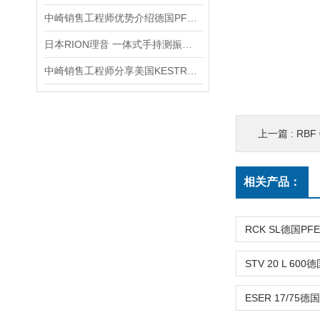
中崎销售工程师优势介绍德国PFERD马圈 EHT 125-1,0 SG STEELOX切割轮
日本RION理音 一体式手持测振仪 VM-63C 产品介绍
中崎销售工程师分享美国KESTREL手持式风速气象仪NK5500
上一篇 :
RBF
相关产品：