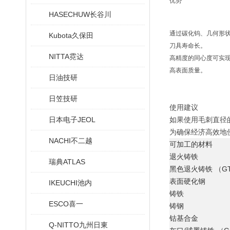
优势
HASECHUW长谷川
通过碳化钨、几何形
Kubota久保田
刀具寿命长。
NITTA霓达
高精度的同心度可实
高表面质量。
日油技研
日笠技研
使用建议
日本电子JEOL
如果使用毛刺直径
为确保经济高效地使
NACHI不二越
可加工的材料
退火铸铁
瑞典ATLAS
黑色退火铸铁 （GT
表面硬化钢
IKEUCHI池内
铸铁
ESCO喜一
铸钢
钴基合金
Q-NITTO九州日東