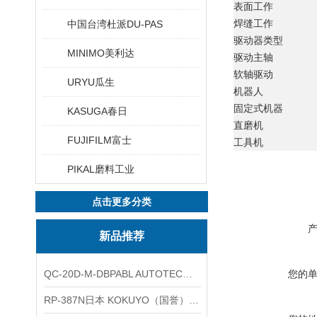
表面工作
焊缝工作
中国台湾杜派DU-PAS
驱动器类型
MINIMO美利达
驱动主轴
软轴驱动
URYU瓜生
机器人
固定式机器
KASUGA春日
直磨机
FUJIFILM富士
工具机
PIKAL磨料工业
点击更多分类
新品推荐
QC-20D-M-DBPABL AUTOTEC（必爱路）气动快换盘
您的
RP-387N日本 KOKUYO（国誉）热敏卷纸