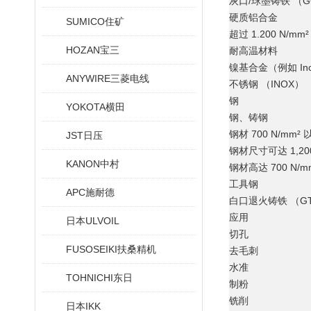
灰口/球墨铸铁 （GG
硬质铝合金
SUMICO住矿
超过 1.200 N/m
HOZAN宝三
耐高温材料
镍基合金（例如 Incon
ANYWIRE三菱电线
不锈钢 （INOX）
钢
YOKOTA横田
钢、铸钢
钢材 700 N/mm² 
JST日压
钢材尺寸可达 1,200
KANON中村
钢材高达 700 N/mm
工具钢
APC施耐德
白口退火铸铁 （GT
应用
日本ULVOIL
切孔
FUSOSEIKI扶桑精机
去毛刺
水准
TOHNICHI东日
制粉
铣削
日本IKK