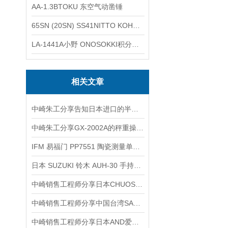
AA-1.3BTOKU 东空气动凿锤
65SN (20SN) SS41NITTO KOHKI日东工器低压用螺帽型快速接头
LA-1441A小野 ONOSOKKI积分平均普通声级计
相关文章
中崎朱工分享告知日本进口的半导体清洗机如何选择
中崎朱工分享GX-2002A的秤重操作步骤和使用说明
IFM 易福门 PP7551 陶瓷测量单元压力开关介绍
日本 SUZUKI 铃木 AUH-30 手持式超声波装订机无针无痕熔接
中崎销售工程师分享日本CHUOSEIKI精密平台位移台ALD-301-HM
中崎销售工程师分享中国台湾SAK点焊式应变片SRFH120-3- C(11)A05M
中崎销售工程师分享日本AND爱安德称重传感器有哪些优点？