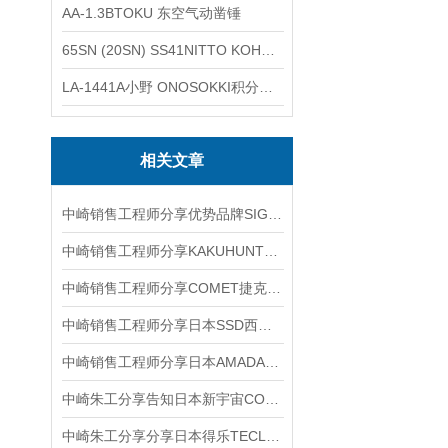
AA-1.3BTOKU 东空气动凿锤
65SN (20SN) SS41NITTO KOHKI日东工器低压用螺帽型快速接头
LA-1441A小野 ONOSOKKI积分平均普通声级计
相关文章
中崎销售工程师分享优势品牌SIGMAKOKI西格玛光机反射镜镜架介绍
中崎销售工程师分享KAKUHUNTER写真化学旋转搅拌机6大特点
中崎销售工程师分享COMET捷克温湿度传感器T7310
中崎销售工程师分享日本SSD西西蒂Statiron DP静电测试仪
中崎销售工程师分享日本AMADA米亚基MDB-4000B焊接电源
中崎朱工分享告知日本新宇宙COSMOS润滑油脂铁粉浓度计SDM-72检测使用说明书
中崎朱工分享分享日本得乐TECLOCK数显测厚仪介绍 PF-11J