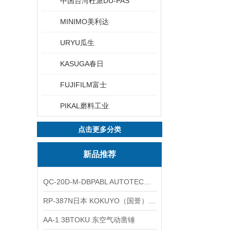
中国台湾杜派DU-PAS
MINIMO美利达
URYU瓜生
KASUGA春日
FUJIFILM富士
PIKAL磨料工业
点击更多分类
新品推荐
QC-20D-M-DBPABL AUTOTEC（必爱路）气动快换盘
RP-387N日本 KOKUYO（国誉）热敏卷纸
AA-1.3BTOKU 东空气动凿锤