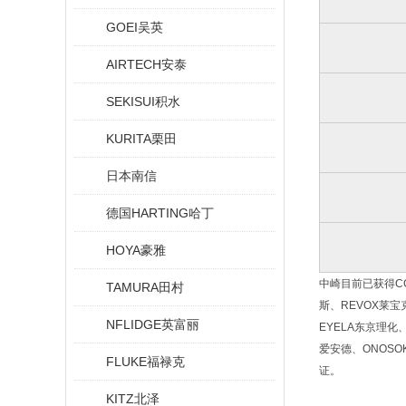
GOEI吴英
AIRTECH安泰
SEKISUI积水
KURITA栗田
日本南信
德国HARTING哈丁
HOYA豪雅
中崎目前已获得CCS
TAMURA田村
斯、REVOX莱宝克
NFLIDGE英富丽
EYELA东京理化、
爱安德、ONOSO
FLUKE福禄克
证。
KITZ北泽