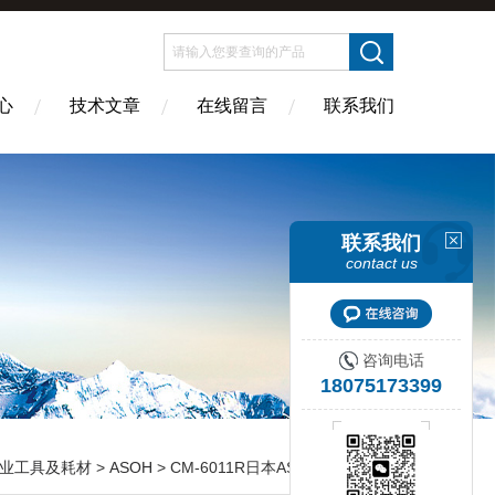
心
技术文章
在线留言
联系我们
联系我们
contact us
咨询电话
18075173399
业工具及耗材
>
ASOH
> CM-6011R日本ASOH阿索带外螺纹和内螺纹的直型针阀