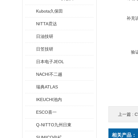
Kubota久保田
补充
NITTA霓达
日油技研
日笠技研
验
日本电子JEOL
NACHI不二越
瑞典ATLAS
IKEUCHI池内
ESCO喜一
上一篇 :
Q-NITTO九州日東
相关产品：
SUMICO住矿