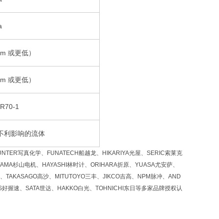
a
ppm 或更低）
ppm 或更低）
70-1
不利影响的流体
NTER写真化学、FUNATECH船越龙、HIKARIYA光屋、SERIC索莱克
YAMA杉山电机、HAYASHI林时计、ORIHARA折原、YUASA尤安萨、
、TAKASAGO高沙、MITUTOYO三丰、JIKCO吉高、NPM脉冲、AND
OS好握速、SATA世达、HAKKO白光、TOHNICHI东日等多家品牌授权认