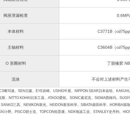
阀座泄漏检查
0.6MP
本体材料
C3771B（cd75
主轴材料
C3604B（cd75
O 形圈材料
丁腈橡胶 NBR
流体
不会对上述材料产生
晰写速、SEN日森、EYE岩崎、USHIO牛尾、NIPPON GEAR日本齿轮、KAKUHU
斯、NITTO KOHKI日东工器、ATAGO爱拓、SONIC索尼克、SIGMA西格玛、SUGI
SANKO三高、NEWKON新光、HEIDON新东科学、SIBATA柴田科学、HORIBA堀场
KKI小野、PISCO碧士克、TOPCON拓普康、NDK电波工业、STANLEY史丹利、HI