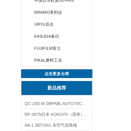
中国台湾杜派DU-PAS
MINIMO美利达
URYU瓜生
KASUGA春日
FUJIFILM富士
PIKAL磨料工业
点击更多分类
新品推荐
QC-20D-M-DBPABL AUTOTEC（必爱路）气动快换盘
RP-387N日本 KOKUYO（国誉）热敏卷纸
AA-1.3BTOKU 东空气动凿锤