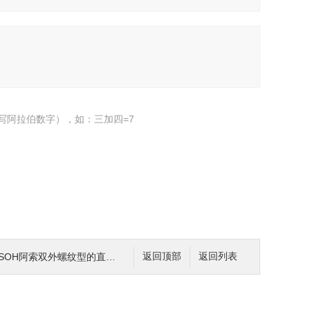
写阿拉伯数字），如：三加四=7
ASOH阿索双外螺纹型的直型针阀
返回顶部
返回列表