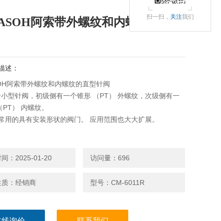
扫一扫，
关注
我们
ASOH阿索带外螺纹和内螺纹的直型
描述：
OH阿索带外螺纹和内螺纹的直型针阀
小型针阀，初级侧有一个锥形 （PT） 外螺纹，次级侧有一
（PT） 内螺纹。
i 常用的具有安装形状的阀门。 应用范围也大大扩展。
：2025-01-20
访问量：696
性质：经销商
型号：CM-6011R
在线询价
联系我们