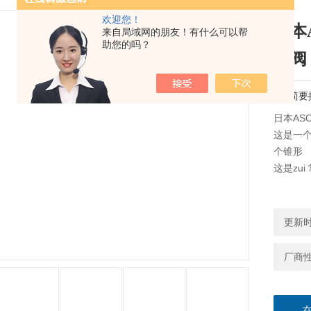
欢迎您！
日本
来自局域网的朋友！有什么可以帮
助您的吗？
针阀
简要
日本AS
这是一个
个锥形 
这是zu
更新时间
厂商