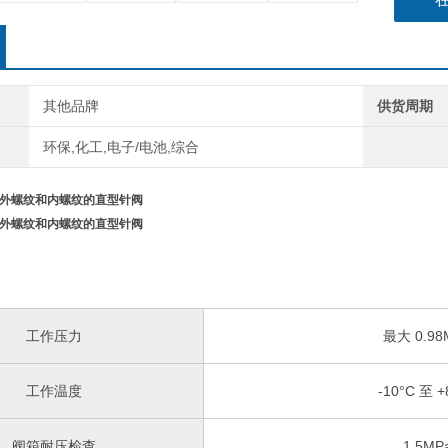
其他品牌
供货周期
环保,化工,电子/电池,综合
带外螺纹和内螺纹的直型针阀
带外螺纹和内螺纹的直型针阀
工作压力
最大 0.98
工作温度
-10°C 至 +
阀箱耐压检查
1.5MP