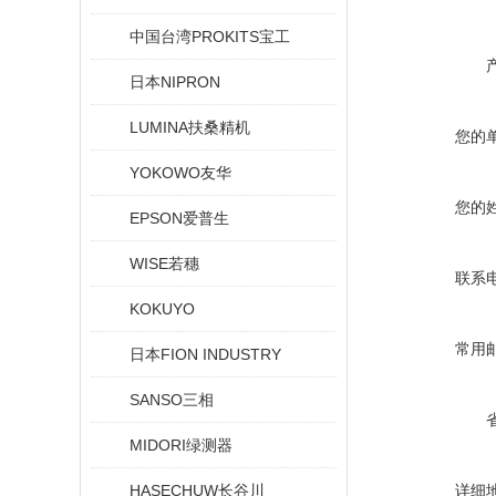
中国台湾PROKITS宝工
日本NIPRON
LUMINA扶桑精机
您的
YOKOWO友华
您的
EPSON爱普生
WISE若穗
联系
KOKUYO
常用
日本FION INDUSTRY
SANSO三相
MIDORI绿测器
HASECHUW长谷川
详细