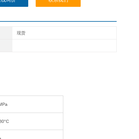
现货
MPa
80°C
a