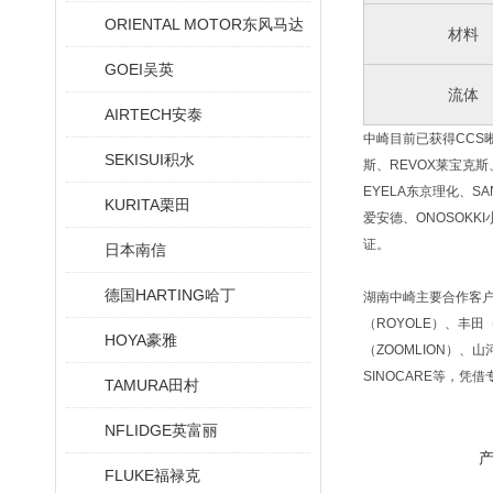
ORIENTAL MOTOR东风马达
材料
GOEI吴英
流体
AIRTECH安泰
中崎目前已获得CCS晰写
SEKISUI积水
斯、REVOX莱宝克斯、
EYELA东京理化、SA
KURITA栗田
爱安德、ONOSOKKI
证。
日本南信
德国HARTING哈丁
湖南中崎主要合作客户有：
（ROYOLE）、丰田
HOYA豪雅
（ZOOMLION）、山
SINOCARE等
TAMURA田村
NFLIDGE英富丽
FLUKE福禄克