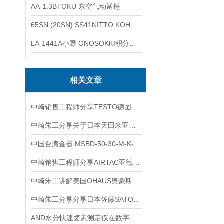
AA-1.3BTOKU 东空气动凿锤
65SN (20SN) SS41NITTO KOHKI日东工器低压用螺帽型快速接头
LA-1441A小野 ONOSOKKI积分平均普通声级计
相关文章
中崎销售工程师分享TESTO德图 testo 830-T4红外测温仪发出来的光及其作用
中崎朱工分享关于日本天田米亚基AMADA精密电阻焊产品介绍
中国台湾金器 MSBD-50-30-M-K-L 气缸简介
中崎销售工程师分享AIRTAC亚德克SC63X50S标准双作用气缸
中崎朱工讲解美国OHAUS奥豪斯电子秤怎么调
中崎朱工分享分享日本佐藤SATO温湿度记录仪SK-L754介绍和使用
AND水分快速卤素测定仪在数字化实验室中的集成能力