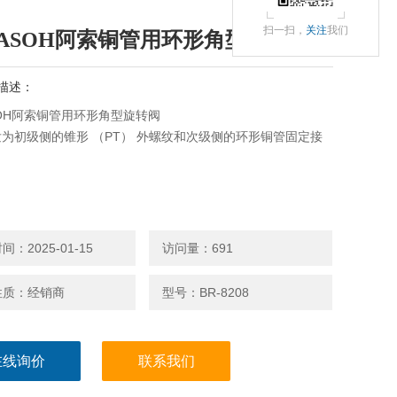
扫一扫，
关注
我们
ASOH阿索铜管用环形角型旋转阀
描述：
OH阿索铜管用环形角型旋转阀
为初级侧的锥形 （PT） 外螺纹和次级侧的环形铜管固定接
：2025-01-15
访问量：691
性质：经销商
型号：BR-8208
在线询价
联系我们