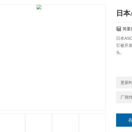
日本
简要
日本AS
它被开发
头。
更新时间
厂商