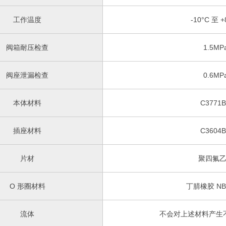
工作温度
-10°C 至 +
阀箱耐压检查
1.5MP
阀座泄漏检查
0.6MP
本体材料
C3771
插座材料
C3604
片材
聚四氟
O 形圈材料
丁腈橡胶 NBR
流体
不会对上述材料产生