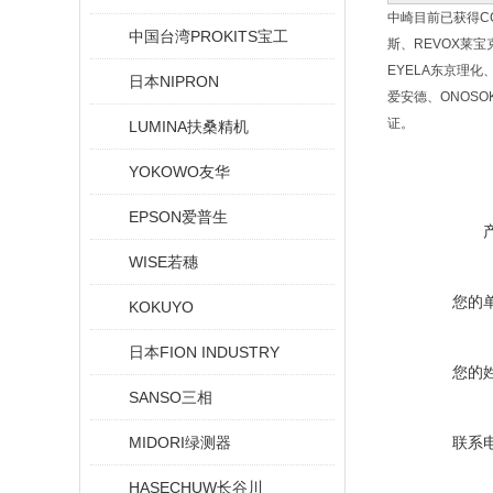
中崎目前已获得CCS
中国台湾PROKITS宝工
斯、REVOX莱宝克
EYELA东京理化、
日本NIPRON
爱安德、ONOSO
证。
LUMINA扶桑精机
YOKOWO友华
EPSON爱普生
WISE若穗
您的
KOKUYO
日本FION INDUSTRY
您的
SANSO三相
MIDORI绿测器
联系
HASECHUW长谷川