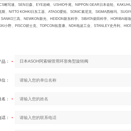
晰写速、SEN日森、EYE岩崎、USHIO牛尾、NIPPON GEAR日本齿轮、KAKUHU
斯、NITTO KOHKI日东工器、ATAGO爱拓、SONIC索尼克、SIGMA西格玛、SUGI
SANKO三高、NEWKON新光、HEIDON新东科学、SIBATA柴田科学、HORIBA堀场
KKI小野、PISCO碧士克、TOPCON拓普康、NDK电波工业、STANLEY史丹利、HI
产品：
单位：
姓名：
电话：