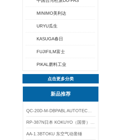
中国台湾杜派DU-PAS
MINIMO美利达
URYU瓜生
KASUGA春日
FUJIFILM富士
PIKAL磨料工业
点击更多分类
新品推荐
QC-20D-M-DBPABL AUTOTEC（必爱路）气动快换盘
RP-387N日本 KOKUYO（国誉）热敏卷纸
AA-1.3BTOKU 东空气动凿锤