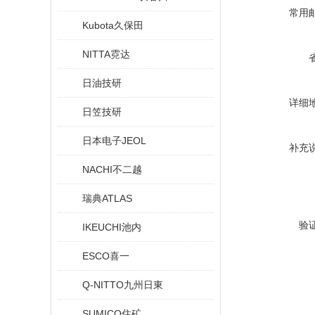
常用
Kubota久保田
NITTA霓达
日油技研
详细
日笠技研
日本电子JEOL
补充
NACHI不二越
瑞典ATLAS
验
IKEUCHI池内
ESCO喜一
Q-NITTO九州日東
SUMICO住矿