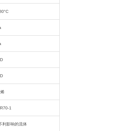
80°C
a
a
BD
BD
乙烯
70-1
不利影响的流体