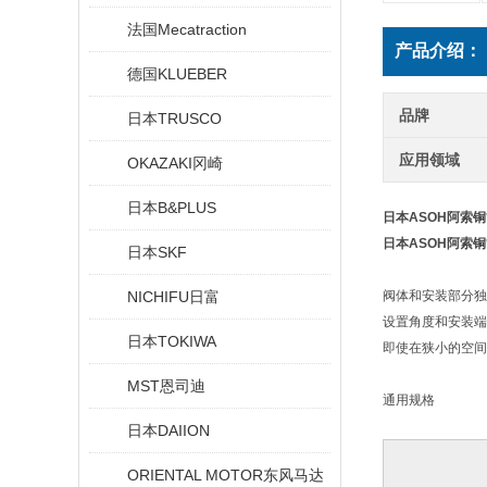
法国Mecatraction
产品介绍：
德国KLUEBER
品牌
日本TRUSCO
应用领域
OKAZAKI冈崎
日本B&PLUS
日本ASOH阿索
日本ASOH阿索
日本SKF
NICHIFU日富
阀体和安装部分独
设置角度和安装端
日本TOKIWA
即使在狭小的空间
MST恩司迪
通用规格
日本DAIION
ORIENTAL MOTOR东风马达