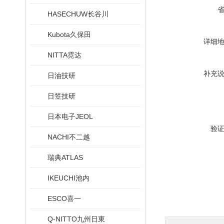
HASECHUW长谷川
Kubota久保田
详细
NITTA霓达
补充
日油技研
日笠技研
日本电子JEOL
验
NACHI不二越
瑞典ATLAS
IKEUCHI池内
ESCO喜一
Q-NITTO九州日東