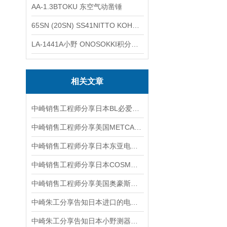
AA-1.3BTOKU 东空气动凿锤
65SN (20SN) SS41NITTO KOHKI日东工器低压用螺帽型快速接头
LA-1441A小野 ONOSOKKI积分平均普通声级计
相关文章
中崎销售工程师分享日本BL必爱路QC-10C-T-K20A快换器工具盘
中崎销售工程师分享美国METCAL烙铁头SSC-636A产品介绍
中崎销售工程师分享日本东亚电波DKK-TOA实验室用分析装置 电导率CM-41X
中崎销售工程师分享日本COSMOS新宇宙JTM-CA-3C壁挂式检测燃气泄漏
中崎销售工程师分享美国奥豪斯OHAUS电子天平EX2202ZH/E
中崎朱工分享告知日本进口的电子天平如何选择？
中崎朱工分享告知日本小野测器ONO SOKKI汽车发动机转速表HT-3200功能说明