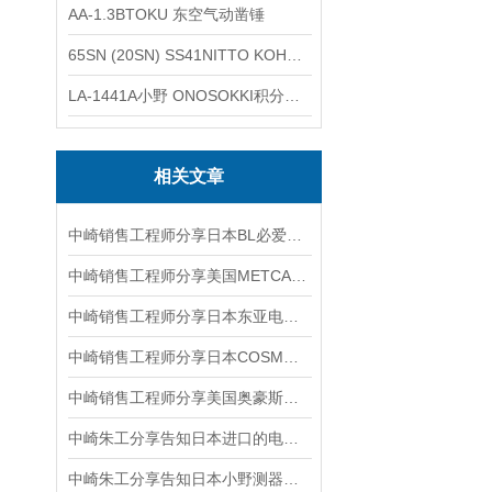
AA-1.3BTOKU 东空气动凿锤
65SN (20SN) SS41NITTO KOHKI日东工器低压用螺帽型快速接头
LA-1441A小野 ONOSOKKI积分平均普通声级计
相关文章
中崎销售工程师分享日本BL必爱路QC-10C-T-K20A快换器工具盘
中崎销售工程师分享美国METCAL烙铁头SSC-636A产品介绍
中崎销售工程师分享日本东亚电波DKK-TOA实验室用分析装置 电导率CM-41X
中崎销售工程师分享日本COSMOS新宇宙JTM-CA-3C壁挂式检测燃气泄漏
中崎销售工程师分享美国奥豪斯OHAUS电子天平EX2202ZH/E
中崎朱工分享告知日本进口的电子天平如何选择？
中崎朱工分享告知日本小野测器ONO SOKKI汽车发动机转速表HT-3200功能说明