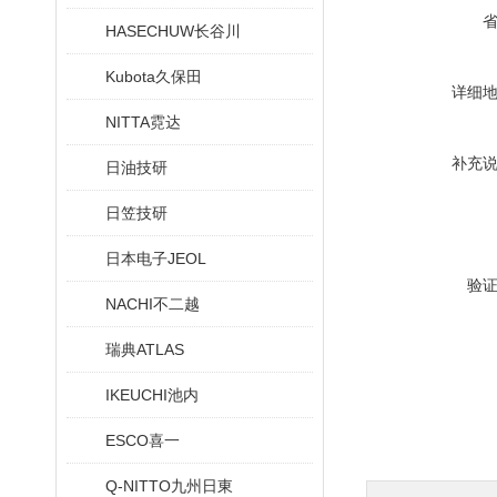
HASECHUW长谷川
Kubota久保田
详细
NITTA霓达
补充
日油技研
日笠技研
日本电子JEOL
验
NACHI不二越
瑞典ATLAS
IKEUCHI池内
ESCO喜一
Q-NITTO九州日東