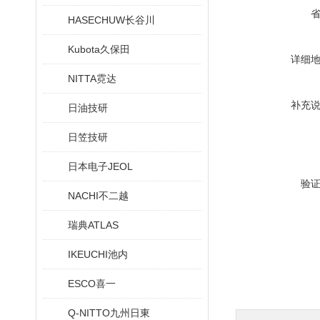
HASECHUW长谷川
Kubota久保田
详细
NITTA霓达
补充
日油技研
日笠技研
日本电子JEOL
验
NACHI不二越
瑞典ATLAS
IKEUCHI池内
ESCO喜一
Q-NITTO九州日東