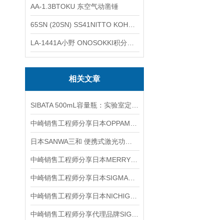
AA-1.3BTOKU 东空气动凿锤
65SN (20SN) SS41NITTO KOHKI日东工器低压用螺帽型快速接头
LA-1441A小野 ONOSOKKI积分平均普通声级计
相关文章
SIBATA 500mL容量瓶：实验室定量实验的实用器具
中崎销售工程师分享日本OPPAMA追兵DET-610R发动机转速表
日本SANWA三和 便携式激光功率计 LP10 产品介绍
中崎销售工程师分享日本MERRY室本铁工550-175mm斜口钳产品介绍
中崎销售工程师分享日本SIGMAKOKI西格玛光机4轴平台控制器SHOT-304GS
中崎销售工程师分享日本NICHIGI日油技研感温纸LI-200介绍
中崎销售工程师分享代理品牌SIGMAKOKI西格玛铝膜凹面镜TCA-20C05-80