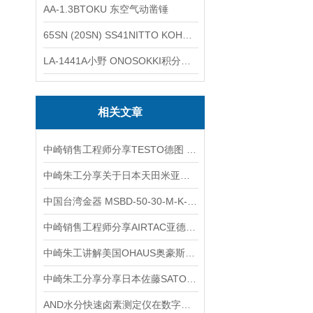
AA-1.3BTOKU 东空气动凿锤
65SN (20SN) SS41NITTO KOHKI日东工器低压用螺帽型快速接头
LA-1441A小野 ONOSOKKI积分平均普通声级计
相关文章
中崎销售工程师分享TESTO德图 testo 830-T4红外测温仪发出来的光及其作用
中崎朱工分享关于日本天田米亚基AMADA精密电阻焊产品介绍
中国台湾金器 MSBD-50-30-M-K-L 气缸简介
中崎销售工程师分享AIRTAC亚德克SC63X50S标准双作用气缸
中崎朱工讲解美国OHAUS奥豪斯电子秤怎么调
中崎朱工分享分享日本佐藤SATO温湿度记录仪SK-L754介绍和使用
AND水分快速卤素测定仪在数字化实验室中的集成能力