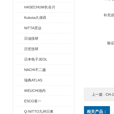
HASECHUW长谷川
补充
Kubota久保田
NITTA霓达
日油技研
验
日笠技研
日本电子JEOL
NACHI不二越
瑞典ATLAS
IKEUCHI池内
上一篇 :
CH-
ESCO喜一
Q-NITTO九州日東
相关产品：