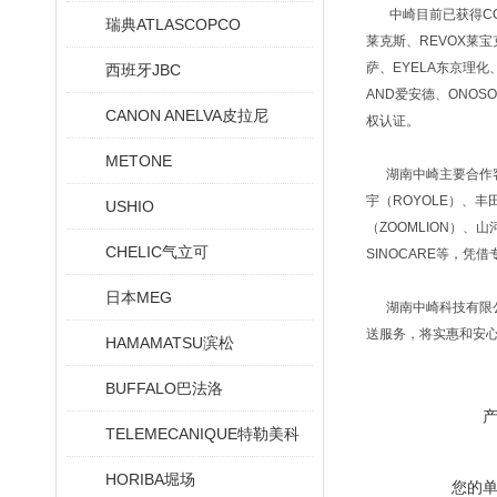
中崎目前已获得CCS晰写
瑞典ATLASCOPCO
莱克斯、REVOX莱宝克
萨、EYELA东京理化、
西班牙JBC
AND爱安德、ONOSO
CANON ANELVA皮拉尼
权认证。
METONE
湖南中崎主要合作客户有
宇（ROYOLE）、丰
USHIO
（ZOOMLION）、山
CHELIC气立可
SINOCARE等
日本MEG
湖南中崎科技有限公
送服务，将实惠和安
HAMAMATSU滨松
BUFFALO巴法洛
TELEMECANIQUE特勒美科
HORIBA堀场
您的