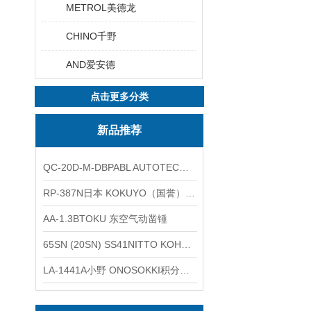
METROL美德龙
CHINO千野
AND爱安德
点击更多分类
新品推荐
QC-20D-M-DBPABL AUTOTEC（必爱路）气动快换盘
RP-387N日本 KOKUYO（国誉）热敏卷纸
AA-1.3BTOKU 东空气动凿锤
65SN (20SN) SS41NITTO KOHKI日东工器低压用螺帽型快速接头
LA-1441A小野 ONOSOKKI积分平均普通声级计