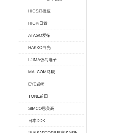
HIOS好握速
HIOKi日置
ATAGO爱拓
HAKKO白光
IIJIMA饭岛电子
MALCOM马康
EYE岩崎
TONE前田
SIMCO思美高
日本DDK
德国SARTORIUS赛多利斯