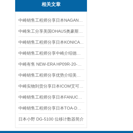
相关文章
中崎销售工程师分享日本NAGANO KEIKI长野计器 AE15-1912DO0001XXXX0压力表
中崎朱工分享美国OHAUS奥豪斯加热磁力搅拌器使用方法
中崎销售工程师分享日本KONICA MINOLTA柯尼卡美能达CR-10 Plus色差仪
中崎销售工程师分享中崎介绍德国MAXAIR高精度压力开关EPX-R10NHR1-8M-KA
中崎有售 NEW-ERA HP09R-20-M 平行机械夹爪
中崎销售工程师分享优势介绍美国BECKMAN贝克曼手持式空气颗粒计数器HHPC 3+
中崎实物到货分享日本ICOM艾可慕无线通信接收机 IC-R8600
中崎销售工程师分享日本FANUC发那科A06B-6141-H022H580主轴放大器
中崎销售工程师分享日本TOA-DKK东亚电波MWB4-72自来水水质自动检测装置
日本小野 DG-5100 位移计数器简介