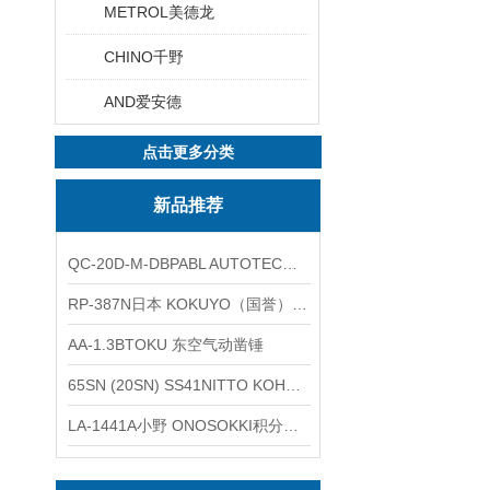
METROL美德龙
CHINO千野
AND爱安德
点击更多分类
新品推荐
QC-20D-M-DBPABL AUTOTEC（必爱路）气动快换盘
RP-387N日本 KOKUYO（国誉）热敏卷纸
AA-1.3BTOKU 东空气动凿锤
65SN (20SN) SS41NITTO KOHKI日东工器低压用螺帽型快速接头
LA-1441A小野 ONOSOKKI积分平均普通声级计