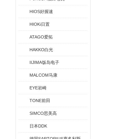
HIOS好握速
HIOKi日置
ATAGO爱拓
HAKKO白光
IIJIMA饭岛电子
MALCOM马康
EYE岩崎
TONE前田
SIMCO思美高
日本DDK
德国SARTORIUS赛多利斯