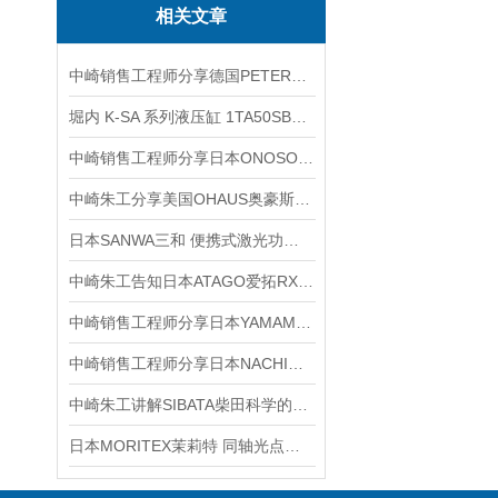
相关文章
中崎销售工程师分享德国PETER电子直流制动装置VB400-30LT
堀内 K-SA 系列液压缸 1TA50SB80ACCABD 标准油缸简介
中崎销售工程师分享日本ONOSOKKI小野HT-3200手持式转速表
中崎朱工分享美国OHAUS奥豪斯加热磁力搅拌器的用途
日本SANWA三和 便携式激光功率计 LP10 产品介绍
中崎朱工告知日本ATAGO爱拓RX-9000α如何按浓度分类的香水
中崎销售工程师分享日本YAMAMOTO山本渡金B-55-H Tenori Hull中型罐水盒
中崎销售工程师分享日本NACHI不二越 电磁控制阀 SS-G01-C6-GR-C230-31
中崎朱工讲解SIBATA柴田科学的分光光度计使用方法和注意事项
日本MORITEX茉莉特 同轴光点光源MCEL-CW8产品介绍