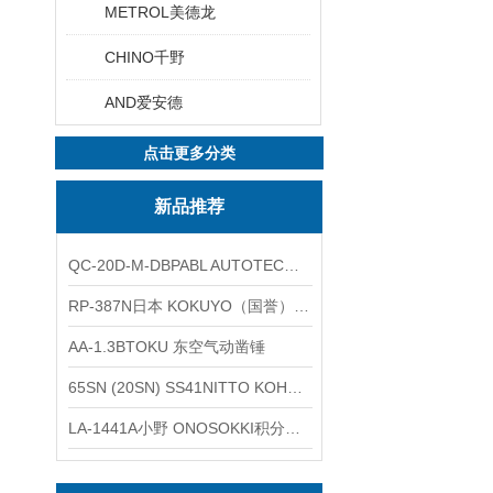
METROL美德龙
CHINO千野
AND爱安德
点击更多分类
新品推荐
QC-20D-M-DBPABL AUTOTEC（必爱路）气动快换盘
RP-387N日本 KOKUYO（国誉）热敏卷纸
AA-1.3BTOKU 东空气动凿锤
65SN (20SN) SS41NITTO KOHKI日东工器低压用螺帽型快速接头
LA-1441A小野 ONOSOKKI积分平均普通声级计