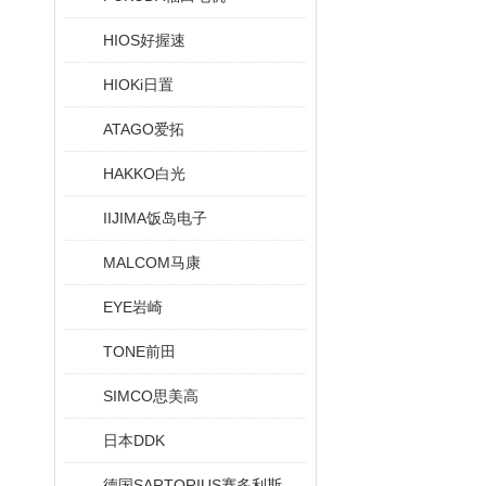
HIOS好握速
HIOKi日置
ATAGO爱拓
HAKKO白光
IIJIMA饭岛电子
MALCOM马康
EYE岩崎
TONE前田
SIMCO思美高
日本DDK
德国SARTORIUS赛多利斯