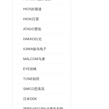
HIOS好握速
HIOKi日置
ATAGO爱拓
HAKKO白光
IIJIMA饭岛电子
MALCOM马康
EYE岩崎
TONE前田
SIMCO思美高
日本DDK
德国SARTORIUS赛多利斯