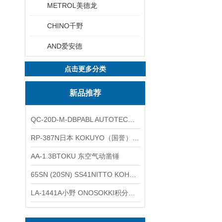
METROL美德龙
CHINO千野
AND爱安德
点击更多分类
新品推荐
QC-20D-M-DBPABL AUTOTEC（必爱路）气动快换盘
RP-387N日本 KOKUYO（国誉）热敏卷纸
AA-1.3BTOKU 东空气动凿锤
65SN (20SN) SS41NITTO KOHKI日东工器低压用螺帽型快速接头
LA-1441A小野 ONOSOKKI积分平均普通声级计