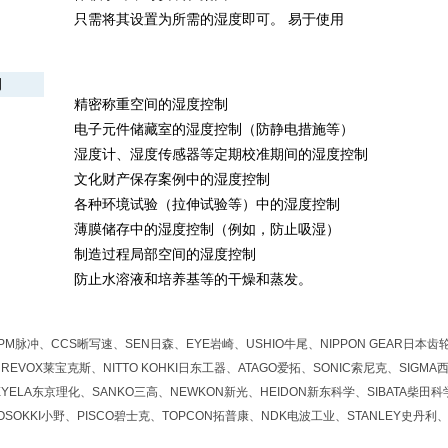
只需将其设置为所需的湿度即可。 易于使用
例
精密称重空间的湿度控制
电子元件储藏室的湿度控制（防静电措施等）
湿度计、湿度传感器等定期校准期间的湿度控制
文化财产保存案例中的湿度控制
各种环境试验（拉伸试验等）中的湿度控制
薄膜储存中的湿度控制（例如，防止吸湿）
制造过程局部空间的湿度控制
防止水溶液和培养基等的干燥和蒸发。
M脉冲、CCS晰写速、SEN日森、EYE岩崎、USHIO牛尾、NIPPON GEAR日本齿轮、
REVOX莱宝克斯、NITTO KOHKI日东工器、ATAGO爱拓、SONIC索尼克、SIGMA
YELA东京理化、SANKO三高、NEWKON新光、HEIDON新东科学、SIBATA柴田科学
OSOKKI小野、PISCO碧士克、TOPCON拓普康、NDK电波工业、STANLEY史丹利、