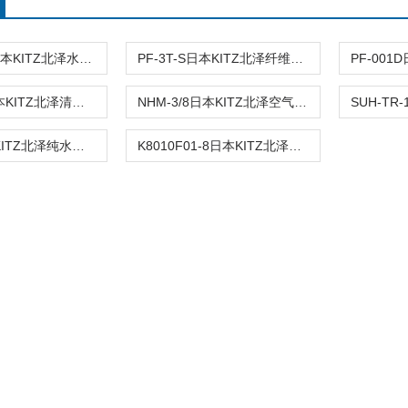
EF-AG1SX日本KITZ北泽水基脱气过滤器
PF-3T-S日本KITZ北泽纤维膜脱气模块
CAGN-14日本KITZ北泽清洁吹尘枪
NHM-3/8日本KITZ北泽空气除尘过滤器
WGN-1日本KITZ北泽纯水精确清洁水枪
K8010F01-8日本KITZ北泽全氟聚合物过滤器