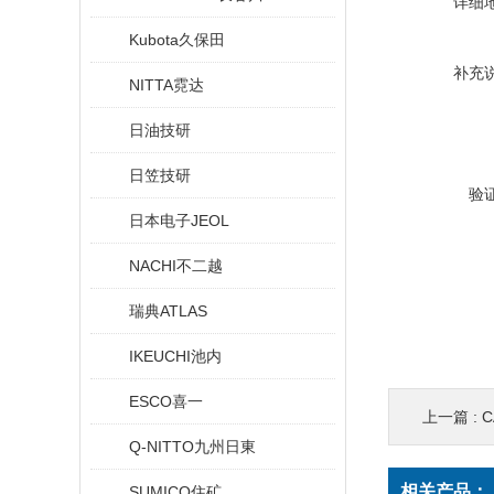
详细
Kubota久保田
补充
NITTA霓达
日油技研
日笠技研
验
日本电子JEOL
NACHI不二越
瑞典ATLAS
IKEUCHI池内
ESCO喜一
上一篇 :
C
Q-NITTO九州日東
相关产品：
SUMICO住矿