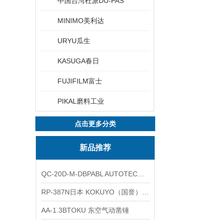
中国台湾杜派DU-PAS
MINIMO美利达
URYU瓜生
KASUGA春日
FUJIFILM富士
PIKAL磨料工业
点击更多分类
新品推荐
QC-20D-M-DBPABL AUTOTEC（必爱路）气动快换盘
RP-387N日本 KOKUYO（国誉）热敏卷纸
AA-1.3BTOKU 东空气动凿锤