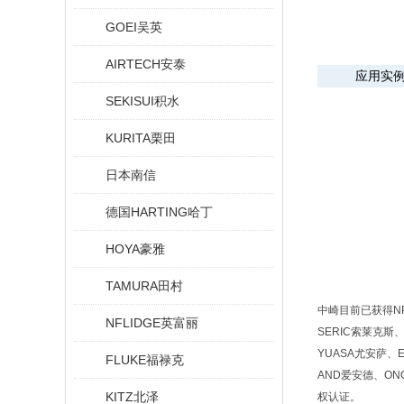
GOEI吴英
AIRTECH安泰
应用实
SEKISUI积水
KURITA栗田
日本南信
德国HARTING哈丁
HOYA豪雅
TAMURA田村
中崎目前已获得NP
NFLIDGE英富丽
SERIC索莱克斯、
YUASA尤安萨、E
FLUKE福禄克
AND爱安德、ON
KITZ北泽
权认证。