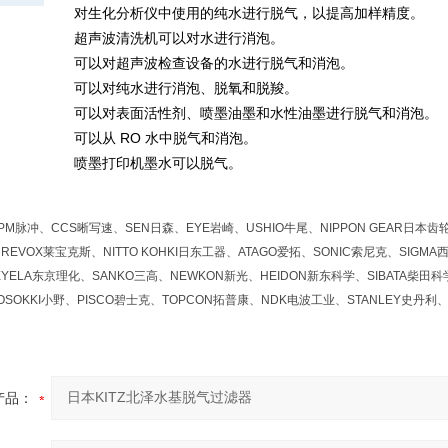
对生化分析仪中使用的纯水进行脱气，以提高加样精度。
超声波清洗机可以对水进行消泡。
可以对超声波检查设备的水进行脱气和消泡。
可以对纯水进行消泡、脱氧和脱羧。
可以对表面活性剂、喷墨油墨和水性油墨进行脱气和消泡。
可以从 RO 水中脱气和消泡。
喷墨打印机墨水可以脱气。
M脉冲、CCS晰写速、SEN日森、EYE岩崎、USHIO牛尾、NIPPON GEAR日本齿轮、
REVOX莱宝克斯、NITTO KOHKI日东工器、ATAGO爱拓、SONIC索尼克、SIGMA
YELA东京理化、SANKO三高、NEWKON新光、HEIDON新东科学、SIBATA柴田科学
OSOKKI小野、PISCO碧士克、TOPCON拓普康、NDK电波工业、STANLEY史丹利、
产品：