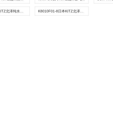
WGN-1日本KITZ北泽纯水精确清洁水枪
K8010F01-8日本KITZ北泽全氟聚合物过滤器