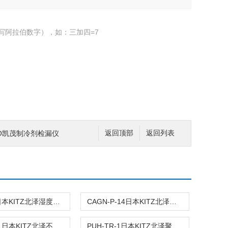
写阿拉伯数字），如：三加四=7
IMO凯茂制冷剂检漏仪
返回顶部
返回列表
AHCU-1日本KITZ北泽湿度控制装置
CAGN-P-14日本KITZ北泽清洁吹尘PP枪
SUH-TR-1日本KITZ北泽不锈钢过滤器外壳
PUH-TR-1日本KITZ北泽聚丙烯过滤器外壳