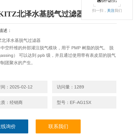
扫一扫，
关注
我们
KITZ北泽水基脱气过滤器
描述：
TZ北泽水基脱气过滤器
中空纤维的外部灌注脱气模块，用于 PMP 树脂的脱气。 脱
egassing） 可以达到 ppb 级，并且通过使用带有表皮层的脱气
抑制团聚水的产生。
：2025-02-12
访问量：1289
性质：经销商
型号：EF-AG1SX
在线询价
联系我们