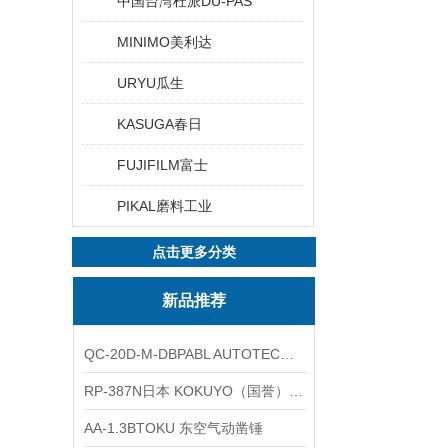
中国台湾杜派DU-PAS
MINIMO美利达
URYU瓜生
KASUGA春日
FUJIFILM富士
PIKAL磨料工业
点击更多分类
新品推荐
QC-20D-M-DBPABL AUTOTEC（必爱路）气动快换盘
RP-387N日本 KOKUYO（国誉）热敏卷纸
AA-1.3BTOKU 东空气动凿锤