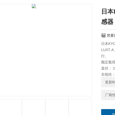
日本
感器
简要
日本KY
LUXT
行。
额定载荷：
直径： 2
非线性：±
更新时间
厂商