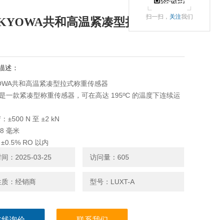
扫一扫，
关注
我们
KYOWA共和高温紧凑型拉式称重传
描述：
OWA共和高温紧凑型拉式称重传感器
-A 是一款紧凑型称重传感器，可在高达 195ºC 的温度下连续运
±500 N 至 ±2 kN
8 毫米
0.5% RO 以内
：2025-03-25
访问量：605
性质：经销商
型号：LUXT-A
在线询价
联系我们