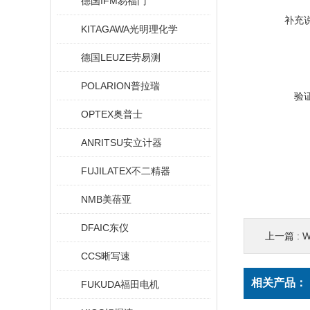
德国IFM易福门
补充
KITAGAWA光明理化学
德国LEUZE劳易测
POLARION普拉瑞
验
OPTEX奥普士
ANRITSU安立计器
FUJILATEX不二精器
NMB美蓓亚
DFAIC东仪
上一篇 :
W
CCS晰写速
相关产品：
FUKUDA福田电机