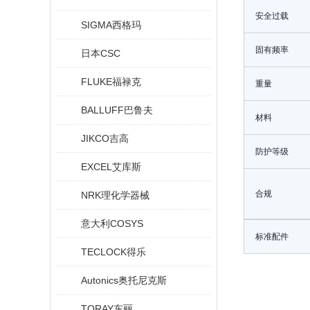
安全过载
SIGMA西格玛
固有频率
日本CSC
FLUKE福禄克
重量
BALLUFF巴鲁夫
材料
JIKCO吉高
防护等级
EXCEL艾库斯
合规
NRK理化学器械
意大利COSYS
标准配件
TECLOCK得乐
Autonics奥托尼克斯
TORAY东丽