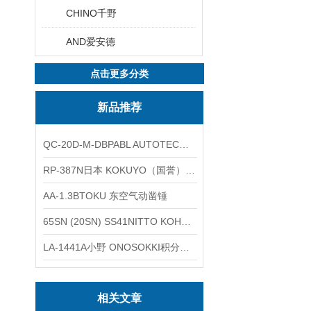
CHINO千野
AND爱安德
点击更多分类
新品推荐
QC-20D-M-DBPABL AUTOTEC（必爱路）气动快换盘
RP-387N日本 KOKUYO（国誉）热敏卷纸
AA-1.3BTOKU 东空气动凿锤
65SN (20SN) SS41NITTO KOHKI日东工器低压用螺帽型快速接头
LA-1441A小野 ONOSOKKI积分平均普通声级计
相关文章