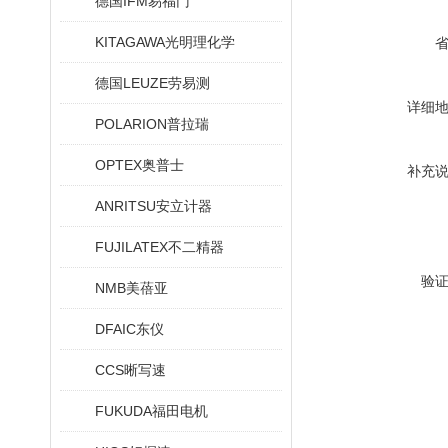
德国IFM易福门
KITAGAWA光明理化学
德国LEUZE劳易测
详细
POLARION普拉瑞
OPTEX奥普士
补充
ANRITSU安立计器
FUJILATEX不二精器
验
NMB美蓓亚
DFAIC东仪
CCS晰写速
FUKUDA福田电机