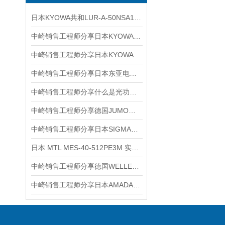
日本KYOWA共和LUR-A-50NSA1拉伸压缩两用载荷传感器的输出中哪个为正数?
中崎销售工程师分享日本KYOWA共和WGA-680A信号放大器
中崎销售工程师分享日本KYOWA共和电业LUH-500KF ±5kN
中崎销售工程师分享日本东亚电波DKK-TOA浊度测量仪TUF-1600
中崎销售工程师分享什么是光功率计
中崎销售工程师分享德国JUMO久茂dTRON 304温控器售后问题
中崎销售工程师分享日本SIGMAKOKI西格玛NDHN-50旋转反光可变滤镜支架
日本 MTL MES-40-512PE3M 实心轴增量式编码器
中崎销售工程师分享德国WELLER威乐WHP1000数字预热台
中崎销售工程师分享日本AMADA天田米亚基MA-660A-00-00电源控制器