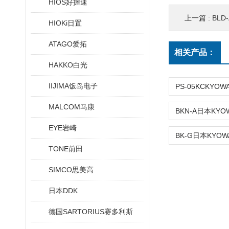
HIOS好握速
上一篇 :
BLD
HIOKi日置
ATAGO爱拓
相关产品：
HAKKO白光
IIJIMA饭岛电子
MALCOM马康
EYE岩崎
TONE前田
SIMCO思美高
日本DDK
德国SARTORIUS赛多利斯