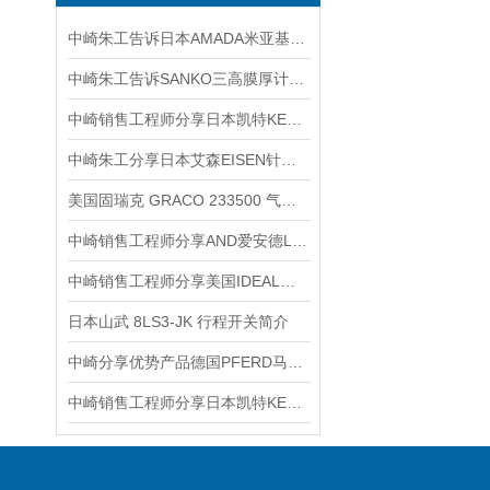
中崎朱工告诉日本AMADA米亚基IS-300A应用场景说明
中崎朱工告诉SANKO三高膜厚计的使用与维修
中崎销售工程师分享日本凯特KETT万能水分仪HB-300
中崎朱工分享日本艾森EISEN针规孔规EP-3A 4A使用维护保养说明
美国固瑞克 GRACO 233500 气动双隔膜泵介绍
中崎销售工程师分享AND爱安德LCC28-USB系列压缩按钮式称重传感器
中崎销售工程师分享美国IDEAL不锈钢电缆剥线钳​45-402介绍
日本山武 8LS3-JK 行程开关简介
中崎分享优势产品德国PFERD马圈WRC0313/3 Z3 PLUS GL75圆柱形锉刀
中崎销售工程师分享日本凯特KETT木材水分测定仪MT-900