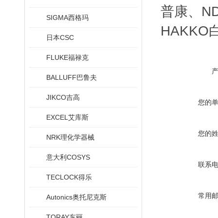
普康、ND
SIGMA西格玛
HAKKO
日本CSC
FLUKE福禄克
BALLUFF巴鲁夫
JIKCO吉高
您的
EXCEL艾库斯
您的
NRK理化学器械
意大利COSYS
联系
TECLOCK得乐
常用
Autonics奥托尼克斯
TORAY东丽