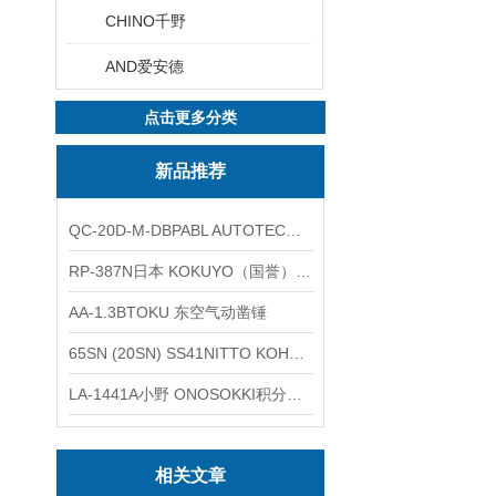
CHINO千野
AND爱安德
点击更多分类
新品推荐
QC-20D-M-DBPABL AUTOTEC（必爱路）气动快换盘
RP-387N日本 KOKUYO（国誉）热敏卷纸
AA-1.3BTOKU 东空气动凿锤
65SN (20SN) SS41NITTO KOHKI日东工器低压用螺帽型快速接头
LA-1441A小野 ONOSOKKI积分平均普通声级计
相关文章