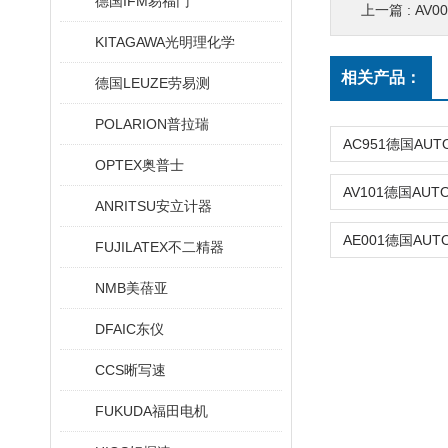
德国IFM易福门
上一篇 :
AV0
KITAGAWA光明理化学
相关产品：
德国LEUZE劳易测
POLARION普拉瑞
OPTEX奥普士
ANRITSU安立计器
FUJILATEX不二精器
NMB美蓓亚
DFAIC东仪
CCS晰写速
FUKUDA福田电机