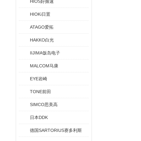
HIOS好握速
HIOKi日置
ATAGO爱拓
HAKKO白光
IIJIMA饭岛电子
MALCOM马康
EYE岩崎
TONE前田
SIMCO思美高
日本DDK
德国SARTORIUS赛多利斯