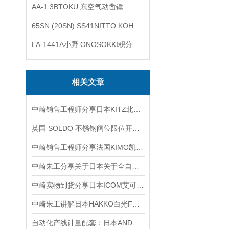
AA-1.3BTOKU 东空气动凿锤
65SN (20SN) SS41NITTO KOHKI日东工器低压用螺帽型快速接头
LA-1441A小野 ONOSOKKI积分平均普通声级计
相关文章
中崎销售工程师分享日本KITZ北泽 TK-600-1/2黄铜手动开关阀
英国 SOLDO 不锈钢阀位限位开关盒 SS7020E-1FN11E6产品介绍
中崎销售工程师分享法国KIMO凯茂数据记录器好处
中崎朱工分享关于日本关于全自动粉末电阻率测试仪系统使用湖南
中崎实物到货分享日本ICOM艾可慕无线通信接收机 IC-R8600
中崎朱工讲解日本HAKKO白光FG-100B电焊台测温仪的功能说明
自动化产线计量配套：日本AND称重指示器的应用实践