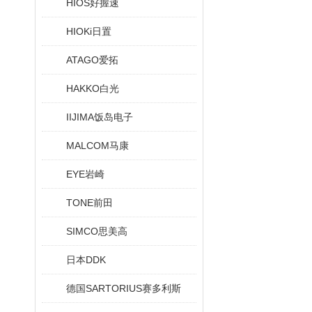
HIOS好握速
HIOKi日置
ATAGO爱拓
HAKKO白光
IIJIMA饭岛电子
MALCOM马康
EYE岩崎
TONE前田
SIMCO思美高
日本DDK
德国SARTORIUS赛多利斯