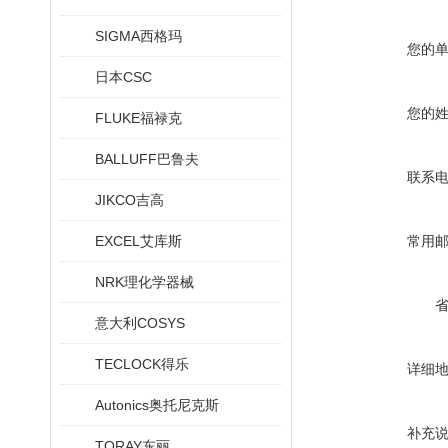
SIGMA西格玛
您的
日本CSC
您的
FLUKE福禄克
BALLUFF巴鲁夫
联系
JIKCO吉高
EXCEL艾库斯
常用
NRK理化学器械
意大利COSYS
TECLOCK得乐
详细
Autonics奥托尼克斯
补充
TORAY东丽