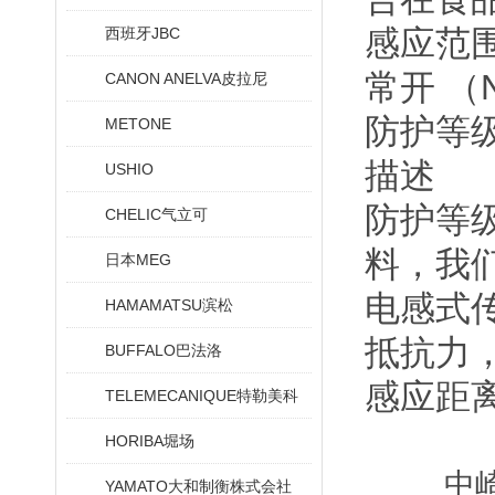
感应范围
西班牙JBC
常开 （
CANON ANELVA皮拉尼
防护等级 I
METONE
描述
USHIO
防护等级：
CHELIC气立可
料，我
日本MEG
电感式
HAMAMATSU滨松
抵抗力，
BUFFALO巴法洛
感应距
TELEMECANIQUE特勒美科
HORIBA堀场
中
YAMATO大和制衡株式会社