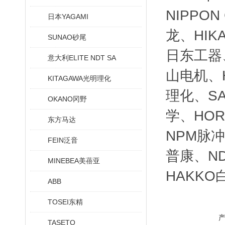
NIPPO
日本YAGAMI
龙、HIK
SUNAO砂尾
日东工器、
意大利ELITE NDT SA
山电机、H
KITAGAWA光明理化
理化、SA
OKANO冈野
学、HOR
东方马达
NPM脉冲
FEIN泛音
普康、ND
MINEBEA美蓓亚
HAKKO
ABB
TOSEI东精
TASETO