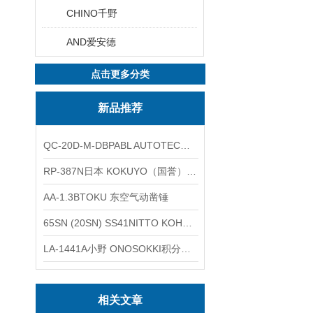
CHINO千野
AND爱安德
点击更多分类
新品推荐
QC-20D-M-DBPABL AUTOTEC（必爱路）气动快换盘
RP-387N日本 KOKUYO（国誉）热敏卷纸
AA-1.3BTOKU 东空气动凿锤
65SN (20SN) SS41NITTO KOHKI日东工器低压用螺帽型快速接头
LA-1441A小野 ONOSOKKI积分平均普通声级计
相关文章