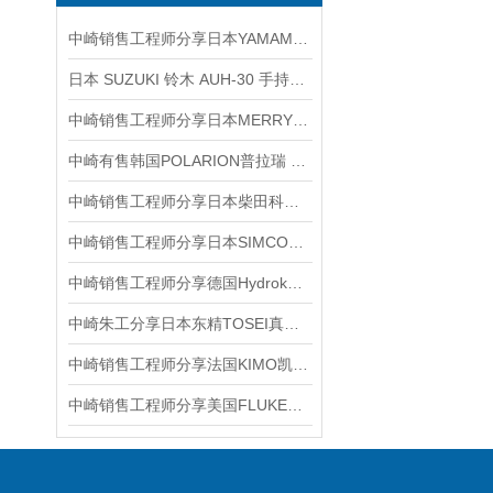
中崎销售工程师分享日本YAMAMOTO山本渡金B-52W-YTC300试验器
日本 SUZUKI 铃木 AUH-30 手持式超声波装订机无针无痕熔接
中崎销售工程师分享日本MERRY室本铁工550-175mm斜口钳产品介绍
中崎有售韩国POLARION普拉瑞 洁净室可视化灯 PS-NP5
中崎销售工程师分享日本柴田科学SIBATA除湿机B-296
中崎销售工程师分享日本SIMCO思美高ST-4静电测试仪
中崎销售工程师分享德国Hydrokomp加压联轴器KM-3-EG001-HT产品介绍
中崎朱工分享日本东精TOSEI真空包装机的用途
中崎销售工程师分享法国KIMO凯茂MP 210微量压力计
中崎销售工程师分享美国FLUKE福禄克 51Ⅱ手持式数字表面测温仪介绍