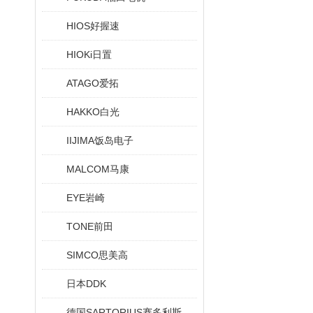
HIOS好握速
HIOKi日置
ATAGO爱拓
HAKKO白光
IIJIMA饭岛电子
MALCOM马康
EYE岩崎
TONE前田
SIMCO思美高
日本DDK
德国SARTORIUS赛多利斯