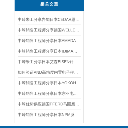
相关文章
中崎朱工分享告知日本CEDAR思达DID-05扭力计功能说明
中崎销售工程师分享德国WELLER大功率600W多功能综合返修台WXR3030
中崎销售工程师分享日本AMADA天田米亚基直流逆变式焊接电源IS-300A
中崎销售工程师分享日本IIJIMA饭岛电子 溶氧仪 B-506S配传感器WA-BRP
中崎朱工分享日本艾森EISEN针规孔规EP-3A 4A使用维护保养说明
如何验证AND高精度内置电子秤的准确性与可靠性？
中崎销售工程师分享日本YOKOHAMA横滨耦合器接头YL190F-06B
中崎销售工程师分享日本东亚电波DKK-TOA面板型电阻率仪AQM-100A
中崎优势供应德国PFERD马圈磨料片CD DIA 75 D251-P60
中崎销售工程师分享日本NPM脉冲微型步进电机PFCL25-24Q4