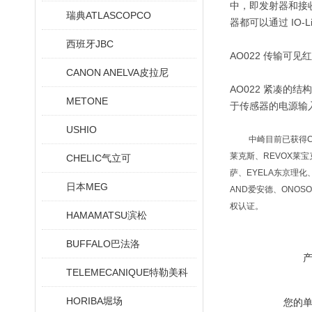
中，即发射器和接收器
瑞典ATLASCOPCO
器都可以通过 IO-L
西班牙JBC
AO022 传输
CANON ANELVA皮拉尼
AO022 紧凑的
METONE
于传感器的电源输入
USHIO
中崎目前已获得CC
莱克斯、REVOX莱宝克
CHELIC气立可
萨、EYELA东京理化、
日本MEG
AND爱安德、ONOSO
权认证。
HAMAMATSU滨松
BUFFALO巴法洛
TELEMECANIQUE特勒美科
HORIBA堀场
您的