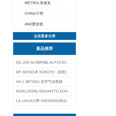
METROL美德龙
CHINO千野
AND爱安德
点击更多分类
新品推荐
QC-20D-M-DBPABL AUTOTEC（必爱路）气动快换盘
RP-387N日本 KOKUYO（国誉）热敏卷纸
AA-1.3BTOKU 东空气动凿锤
65SN (20SN) SS41NITTO KOHKI日东工器低压用螺帽型快速接头
LA-1441A小野 ONOSOKKI积分平均普通声级计