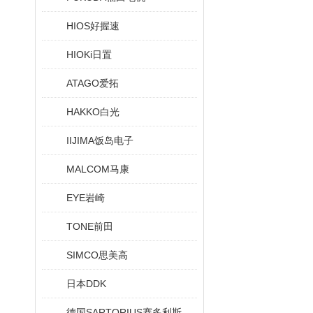
HIOS好握速
HIOKi日置
ATAGO爱拓
HAKKO白光
IIJIMA饭岛电子
MALCOM马康
EYE岩崎
TONE前田
SIMCO思美高
日本DDK
德国SARTORIUS赛多利斯