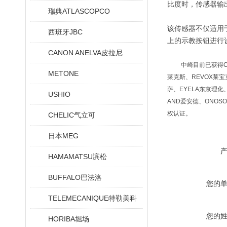
比度时，传感器输出
瑞典ATLASCOPCO
该传感器不仅适用
西班牙JBC
上的示教按钮进行设置
CANON ANELVA皮拉尼
中崎目前已获得CC
METONE
莱克斯、REVOX莱宝克
萨、EYELA东京理化、
USHIO
AND爱安德、ONOSO
权认证。
CHELIC气立可
日本MEG
HAMAMATSU滨松
BUFFALO巴法洛
您的
TELEMECANIQUE特勒美科
您的
HORIBA堀场