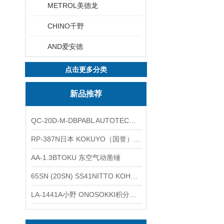
METROL美德龙
CHINO千野
AND爱安德
点击更多分类
新品推荐
QC-20D-M-DBPABL AUTOTEC（必爱路）气动快换盘
RP-387N日本 KOKUYO（国誉）热敏卷纸
AA-1.3BTOKU 东空气动凿锤
65SN (20SN) SS41NITTO KOHKI日东工器低压用螺帽型快速接头
LA-1441A小野 ONOSOKKI积分平均普通声级计