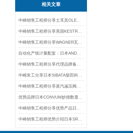
相关文章
中崎销售工程师分享土耳其OLEOCON快速接头V5P-2-DAF特点
中崎销售工程师分享美国KESTREL手持式风速气象仪NK5500
中崎销售工程师分享WAGNER瓦格纳Earlex 3700 可以喷涂哪些材料？
自动化产线计量配套：日本AND称重指示器的应用实践
中崎销售工程师分享代理品牌备库日本SIBATA柴田科学HV-500R空气采样器
中崎朱工分享日本SIBATA柴田科学推荐SK-8950防水辐射温度计
中崎销售工程师分享蒸汽减压阀的使用寿命是多久？
优势品牌日本CONVUM妙德数显压力传感器MPS-V35R-NCA
中崎销售工程师分享优势产品日本KITAGAWA北川液压缸M1935HC
中崎销售工程师优势介绍日本SR气压驱动泵SR10015D-A2