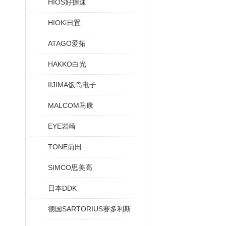
HIOS好握速
HIOKi日置
ATAGO爱拓
HAKKO白光
IIJIMA饭岛电子
MALCOM马康
EYE岩崎
TONE前田
SIMCO思美高
日本DDK
德国SARTORIUS赛多利斯